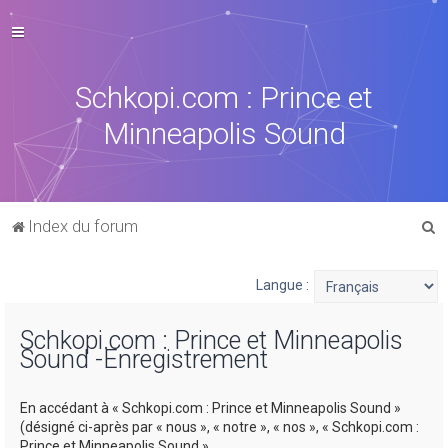
Schkopi.com : Prince et
Minneapolis Sound
R
Index du forum
e
c
Langue :
h
Schkopi.com : Prince et Minneapolis
e
Sound -Enregistrement
r
c
En accédant à « Schkopi.com : Prince et Minneapolis Sound »
h
(désigné ci-après par « nous », « notre », « nos », « Schkopi.com :
Prince et Minneapolis Sound »,