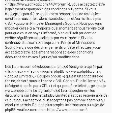
e
« https://www.schkopi.com:443/forum »), vous acceptez d’être
r
légalement responsable des conditions suivantes. Si vous
n’acceptez pas d’être légalement responsable de toutes les
conditions suivantes, alors n’accédez pas et/ou n’utilisez pas
« Schkopi.com : Prince et Minneapolis Sound ». Nous pouvons
modifier celles-ci à n’importe quel moment et nous ferons tout
pour que vous en soyez informé, bien qu’il soit prudent de
vérifier régulièrement celles-ci par vous-même. Si vous
continuez d’utiliser « Schkopi.com : Prince et Minneapolis
Sound » alors que des changements ont été effectués, vous
acceptez d’être légalement responsable des conditions
découlant des mises à jour et/ou modifications.
Nos forums sont développés par phpBB (désigné ci-après par
« ils », « eux », « leur », « logiciel phpBB », « www.phpbb.com »,
« phpBB Limited », « Équipes phpBB ») qui est un script libre de
forum, déclaré sous la licence «
GNU General Public License v2
»
(désigné ci-après par « GPL ») et qui peut être téléchargé depuis
www.phpbb.com
. Le logiciel phpBB facilite seulement les
discussions sur Internet. phpBB Limited n’est pas responsable de
ce que nous acceptons ou n’acceptons pas comme contenu ou
conduite permis. Pour de plus amples informations au sujet de
phpBB, veuillez consulter :
https://www.phpbb.com/
.