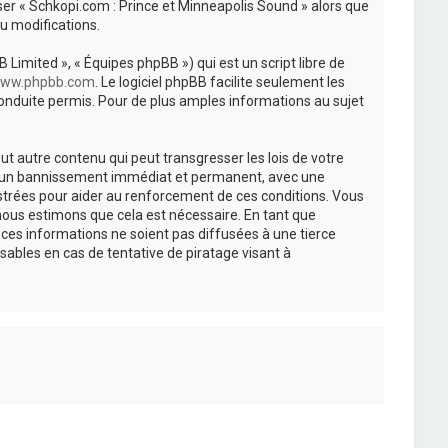
iser « Schkopi.com : Prince et Minneapolis Sound » alors que
u modifications.
 Limited », « Équipes phpBB ») qui est un script libre de
ww.phpbb.com
. Le logiciel phpBB facilite seulement les
nduite permis. Pour de plus amples informations au sujet
t autre contenu qui peut transgresser les lois de votre
r à un bannissement immédiat et permanent, avec une
istrées pour aider au renforcement de ces conditions. Vous
nous estimons que cela est nécessaire. En tant que
es informations ne soient pas diffusées à une tierce
ables en cas de tentative de piratage visant à