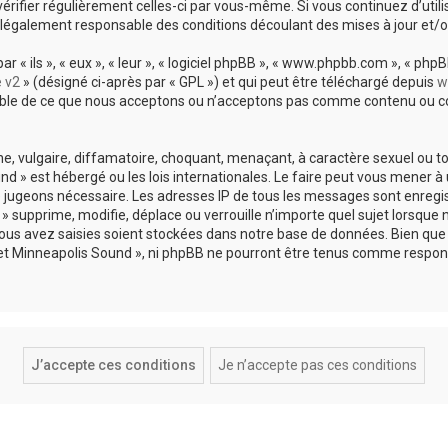
vérifier régulièrement celles-ci par vous-même. Si vous continuez d’util
légalement responsable des conditions découlant des mises à jour et/o
 ils », « eux », « leur », « logiciel phpBB », « www.phpbb.com », « phpBB
e v2
» (désigné ci-après par « GPL ») et qui peut être téléchargé depuis
w
sable de ce que nous acceptons ou n’acceptons pas comme contenu ou co
, vulgaire, diffamatoire, choquant, menaçant, à caractère sexuel ou tou
und » est hébergé ou les lois internationales. Le faire peut vous mene
s le jugeons nécessaire. Les adresses IP de tous les messages sont enreg
 supprime, modifie, déplace ou verrouille n’importe quel sujet lorsque 
s avez saisies soient stockées dans notre base de données. Bien que c
 et Minneapolis Sound », ni phpBB ne pourront être tenus comme respons