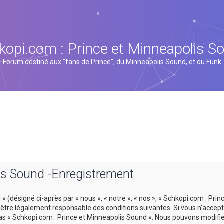
kopi.com : Prince et Minneapolis S
Forum destiné aux "fans de Prince", du Minneapolis Sound, et du Funk
is Sound -Enregistrement
 (désigné ci-après par « nous », « notre », « nos », « Schkopi.com : Prin
tre légalement responsable des conditions suivantes. Si vous n’accept
 pas « Schkopi.com : Prince et Minneapolis Sound ». Nous pouvons modifi