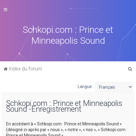
Schkopi.com : Prince et
Minneapolis Sound
R
Index du forum
e
c
Langue :
h
Schkopi.com : Prince et Minneapolis
e
Sound -Enregistrement
r
c
En accédant à « Schkopi.com : Prince et Minneapolis Sound »
h
(désigné ci-après par « nous », « notre », « nos », « Schkopi.com :
Prince et Minneapolis Sound »,