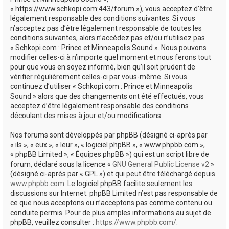
e
« https://www.schkopi.com:443/forum »), vous acceptez d’être
r
légalement responsable des conditions suivantes. Si vous
n’acceptez pas d’être légalement responsable de toutes les
conditions suivantes, alors n’accédez pas et/ou n’utilisez pas
« Schkopi.com : Prince et Minneapolis Sound ». Nous pouvons
modifier celles-ci à n’importe quel moment et nous ferons tout
pour que vous en soyez informé, bien qu’il soit prudent de
vérifier régulièrement celles-ci par vous-même. Si vous
continuez d’utiliser « Schkopi.com : Prince et Minneapolis
Sound » alors que des changements ont été effectués, vous
acceptez d’être légalement responsable des conditions
découlant des mises à jour et/ou modifications.
Nos forums sont développés par phpBB (désigné ci-après par
« ils », « eux », « leur », « logiciel phpBB », « www.phpbb.com »,
« phpBB Limited », « Équipes phpBB ») qui est un script libre de
forum, déclaré sous la licence «
GNU General Public License v2
»
(désigné ci-après par « GPL ») et qui peut être téléchargé depuis
www.phpbb.com
. Le logiciel phpBB facilite seulement les
discussions sur Internet. phpBB Limited n’est pas responsable de
ce que nous acceptons ou n’acceptons pas comme contenu ou
conduite permis. Pour de plus amples informations au sujet de
phpBB, veuillez consulter :
https://www.phpbb.com/
.