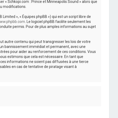
iser « Schkopi.com : Prince et Minneapolis Sound » alors que
u modifications.
 Limited », « Équipes phpBB ») qui est un script libre de
ww.phpbb.com
. Le logiciel phpBB facilite seulement les
nduite permis. Pour de plus amples informations au sujet
t autre contenu qui peut transgresser les lois de votre
r à un bannissement immédiat et permanent, avec une
istrées pour aider au renforcement de ces conditions. Vous
nous estimons que cela est nécessaire. En tant que
es informations ne soient pas diffusées à une tierce
ables en cas de tentative de piratage visant à