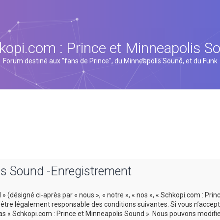
kopi.com : Prince et Minneapolis S
Forum destiné aux "fans de Prince", du Minneapolis Sound, et du Funk
is Sound -Enregistrement
 (désigné ci-après par « nous », « notre », « nos », « Schkopi.com : Prin
tre légalement responsable des conditions suivantes. Si vous n’accept
 pas « Schkopi.com : Prince et Minneapolis Sound ». Nous pouvons modifi