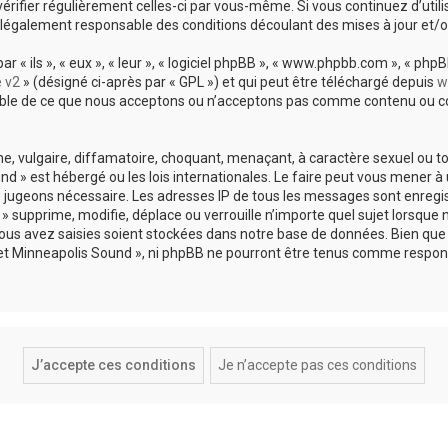
vérifier régulièrement celles-ci par vous-même. Si vous continuez d’util
légalement responsable des conditions découlant des mises à jour et/o
 ils », « eux », « leur », « logiciel phpBB », « www.phpbb.com », « phpBB
e v2
» (désigné ci-après par « GPL ») et qui peut être téléchargé depuis
w
sable de ce que nous acceptons ou n’acceptons pas comme contenu ou co
, vulgaire, diffamatoire, choquant, menaçant, à caractère sexuel ou tou
und » est hébergé ou les lois internationales. Le faire peut vous mene
s le jugeons nécessaire. Les adresses IP de tous les messages sont enreg
 supprime, modifie, déplace ou verrouille n’importe quel sujet lorsque 
s avez saisies soient stockées dans notre base de données. Bien que c
 et Minneapolis Sound », ni phpBB ne pourront être tenus comme respons