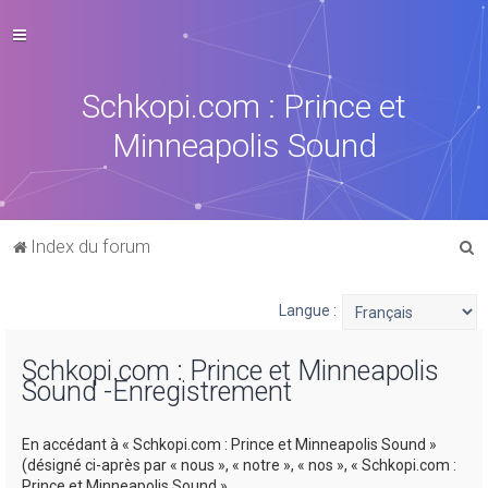
Schkopi.com : Prince et
Minneapolis Sound
R
Index du forum
e
c
Langue :
h
Schkopi.com : Prince et Minneapolis
e
Sound -Enregistrement
r
c
En accédant à « Schkopi.com : Prince et Minneapolis Sound »
h
(désigné ci-après par « nous », « notre », « nos », « Schkopi.com :
Prince et Minneapolis Sound »,