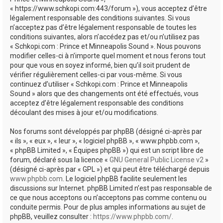
e
« https://www.schkopi.com:443/forum »), vous acceptez d’être
r
légalement responsable des conditions suivantes. Si vous
n’acceptez pas d’être légalement responsable de toutes les
conditions suivantes, alors n’accédez pas et/ou n’utilisez pas
« Schkopi.com : Prince et Minneapolis Sound ». Nous pouvons
modifier celles-ci à n’importe quel moment et nous ferons tout
pour que vous en soyez informé, bien qu’il soit prudent de
vérifier régulièrement celles-ci par vous-même. Si vous
continuez d’utiliser « Schkopi.com : Prince et Minneapolis
Sound » alors que des changements ont été effectués, vous
acceptez d’être légalement responsable des conditions
découlant des mises à jour et/ou modifications.
Nos forums sont développés par phpBB (désigné ci-après par
« ils », « eux », « leur », « logiciel phpBB », « www.phpbb.com »,
« phpBB Limited », « Équipes phpBB ») qui est un script libre de
forum, déclaré sous la licence «
GNU General Public License v2
»
(désigné ci-après par « GPL ») et qui peut être téléchargé depuis
www.phpbb.com
. Le logiciel phpBB facilite seulement les
discussions sur Internet. phpBB Limited n’est pas responsable de
ce que nous acceptons ou n’acceptons pas comme contenu ou
conduite permis. Pour de plus amples informations au sujet de
phpBB, veuillez consulter :
https://www.phpbb.com/
.