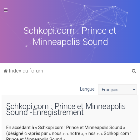
Schkopi.com : Prince et
Minneapolis Sound
R
Index du forum
e
c
Langue :
h
Schkopi.com : Prince et Minneapolis
e
Sound -Enregistrement
r
c
En accédant à « Schkopi.com : Prince et Minneapolis Sound »
h
(désigné ci-après par « nous », « notre », « nos », « Schkopi.com :
Prince et Minneapolis Sound »,