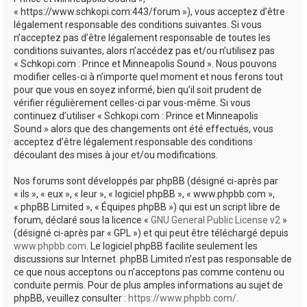
e
« https://www.schkopi.com:443/forum »), vous acceptez d’être
r
légalement responsable des conditions suivantes. Si vous
n’acceptez pas d’être légalement responsable de toutes les
conditions suivantes, alors n’accédez pas et/ou n’utilisez pas
« Schkopi.com : Prince et Minneapolis Sound ». Nous pouvons
modifier celles-ci à n’importe quel moment et nous ferons tout
pour que vous en soyez informé, bien qu’il soit prudent de
vérifier régulièrement celles-ci par vous-même. Si vous
continuez d’utiliser « Schkopi.com : Prince et Minneapolis
Sound » alors que des changements ont été effectués, vous
acceptez d’être légalement responsable des conditions
découlant des mises à jour et/ou modifications.
Nos forums sont développés par phpBB (désigné ci-après par
« ils », « eux », « leur », « logiciel phpBB », « www.phpbb.com »,
« phpBB Limited », « Équipes phpBB ») qui est un script libre de
forum, déclaré sous la licence «
GNU General Public License v2
»
(désigné ci-après par « GPL ») et qui peut être téléchargé depuis
www.phpbb.com
. Le logiciel phpBB facilite seulement les
discussions sur Internet. phpBB Limited n’est pas responsable de
ce que nous acceptons ou n’acceptons pas comme contenu ou
conduite permis. Pour de plus amples informations au sujet de
phpBB, veuillez consulter :
https://www.phpbb.com/
.