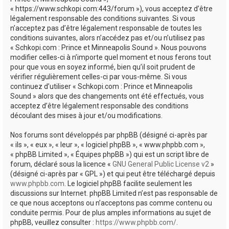
e
« https://www.schkopi.com:443/forum »), vous acceptez d’être
r
légalement responsable des conditions suivantes. Si vous
n’acceptez pas d’être légalement responsable de toutes les
conditions suivantes, alors n’accédez pas et/ou n’utilisez pas
« Schkopi.com : Prince et Minneapolis Sound ». Nous pouvons
modifier celles-ci à n’importe quel moment et nous ferons tout
pour que vous en soyez informé, bien qu’il soit prudent de
vérifier régulièrement celles-ci par vous-même. Si vous
continuez d’utiliser « Schkopi.com : Prince et Minneapolis
Sound » alors que des changements ont été effectués, vous
acceptez d’être légalement responsable des conditions
découlant des mises à jour et/ou modifications.
Nos forums sont développés par phpBB (désigné ci-après par
« ils », « eux », « leur », « logiciel phpBB », « www.phpbb.com »,
« phpBB Limited », « Équipes phpBB ») qui est un script libre de
forum, déclaré sous la licence «
GNU General Public License v2
»
(désigné ci-après par « GPL ») et qui peut être téléchargé depuis
www.phpbb.com
. Le logiciel phpBB facilite seulement les
discussions sur Internet. phpBB Limited n’est pas responsable de
ce que nous acceptons ou n’acceptons pas comme contenu ou
conduite permis. Pour de plus amples informations au sujet de
phpBB, veuillez consulter :
https://www.phpbb.com/
.