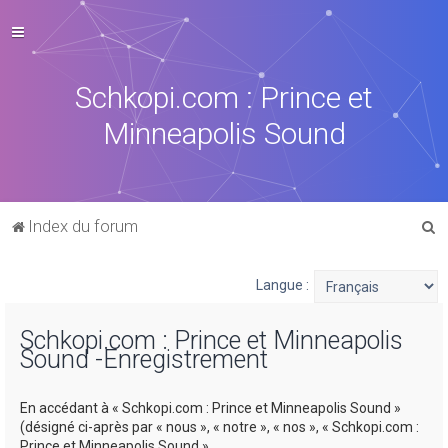
Schkopi.com : Prince et
Minneapolis Sound
R
Index du forum
e
c
Langue :
h
Schkopi.com : Prince et Minneapolis
e
Sound -Enregistrement
r
c
En accédant à « Schkopi.com : Prince et Minneapolis Sound »
h
(désigné ci-après par « nous », « notre », « nos », « Schkopi.com :
Prince et Minneapolis Sound »,