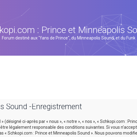
kopi.com : Prince et Minneapolis S
Forum destiné aux "fans de Prince", du Minneapolis Sound, et du Funk
is Sound -Enregistrement
 (désigné ci-après par « nous », « notre », « nos », « Schkopi.com : Prin
tre légalement responsable des conditions suivantes. Si vous n’accept
 pas « Schkopi.com : Prince et Minneapolis Sound ». Nous pouvons modifi