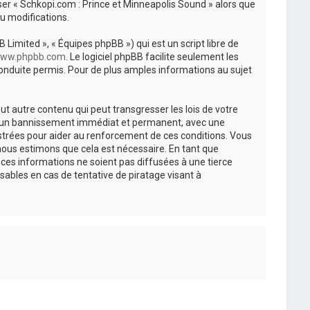
iser « Schkopi.com : Prince et Minneapolis Sound » alors que
u modifications.
 Limited », « Équipes phpBB ») qui est un script libre de
ww.phpbb.com
. Le logiciel phpBB facilite seulement les
nduite permis. Pour de plus amples informations au sujet
t autre contenu qui peut transgresser les lois de votre
r à un bannissement immédiat et permanent, avec une
istrées pour aider au renforcement de ces conditions. Vous
nous estimons que cela est nécessaire. En tant que
es informations ne soient pas diffusées à une tierce
ables en cas de tentative de piratage visant à