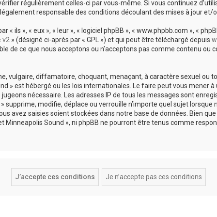
vérifier régulièrement celles-ci par vous-même. Si vous continuez d’util
légalement responsable des conditions découlant des mises à jour et/o
 ils », « eux », « leur », « logiciel phpBB », « www.phpbb.com », « phpBB
e v2
» (désigné ci-après par « GPL ») et qui peut être téléchargé depuis
w
sable de ce que nous acceptons ou n’acceptons pas comme contenu ou co
, vulgaire, diffamatoire, choquant, menaçant, à caractère sexuel ou tou
und » est hébergé ou les lois internationales. Le faire peut vous mene
s le jugeons nécessaire. Les adresses IP de tous les messages sont enreg
 supprime, modifie, déplace ou verrouille n’importe quel sujet lorsque 
s avez saisies soient stockées dans notre base de données. Bien que c
 et Minneapolis Sound », ni phpBB ne pourront être tenus comme respons