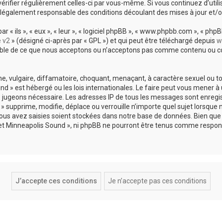
vérifier régulièrement celles-ci par vous-même. Si vous continuez d’util
légalement responsable des conditions découlant des mises à jour et/o
 ils », « eux », « leur », « logiciel phpBB », « www.phpbb.com », « phpBB
e v2
» (désigné ci-après par « GPL ») et qui peut être téléchargé depuis
w
sable de ce que nous acceptons ou n’acceptons pas comme contenu ou co
, vulgaire, diffamatoire, choquant, menaçant, à caractère sexuel ou tou
und » est hébergé ou les lois internationales. Le faire peut vous mene
s le jugeons nécessaire. Les adresses IP de tous les messages sont enreg
 supprime, modifie, déplace ou verrouille n’importe quel sujet lorsque 
s avez saisies soient stockées dans notre base de données. Bien que c
 et Minneapolis Sound », ni phpBB ne pourront être tenus comme respons