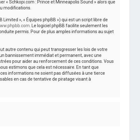
iser « Schkopi.com : Prince et Minneapolis Sound » alors que
u modifications.
 Limited », « Équipes phpBB ») qui est un script libre de
ww.phpbb.com
. Le logiciel phpBB facilite seulement les
nduite permis. Pour de plus amples informations au sujet
t autre contenu qui peut transgresser les lois de votre
r à un bannissement immédiat et permanent, avec une
istrées pour aider au renforcement de ces conditions. Vous
nous estimons que cela est nécessaire. En tant que
es informations ne soient pas diffusées à une tierce
ables en cas de tentative de piratage visant à