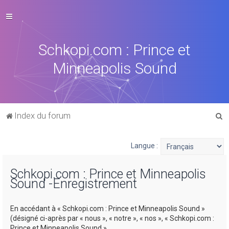
Schkopi.com : Prince et
Minneapolis Sound
R
Index du forum
e
c
Langue :
h
Schkopi.com : Prince et Minneapolis
e
Sound -Enregistrement
r
c
En accédant à « Schkopi.com : Prince et Minneapolis Sound »
h
(désigné ci-après par « nous », « notre », « nos », « Schkopi.com :
Prince et Minneapolis Sound »,