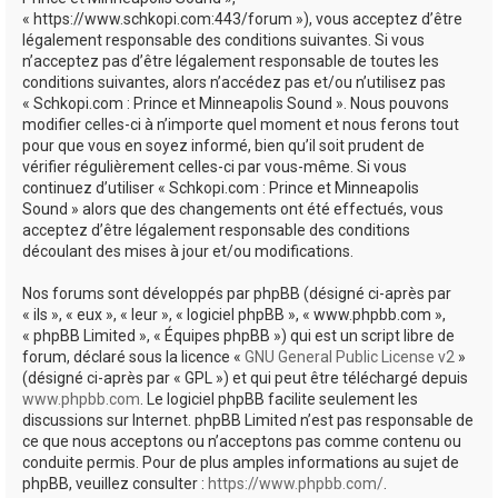
e
« https://www.schkopi.com:443/forum »), vous acceptez d’être
r
légalement responsable des conditions suivantes. Si vous
n’acceptez pas d’être légalement responsable de toutes les
conditions suivantes, alors n’accédez pas et/ou n’utilisez pas
« Schkopi.com : Prince et Minneapolis Sound ». Nous pouvons
modifier celles-ci à n’importe quel moment et nous ferons tout
pour que vous en soyez informé, bien qu’il soit prudent de
vérifier régulièrement celles-ci par vous-même. Si vous
continuez d’utiliser « Schkopi.com : Prince et Minneapolis
Sound » alors que des changements ont été effectués, vous
acceptez d’être légalement responsable des conditions
découlant des mises à jour et/ou modifications.
Nos forums sont développés par phpBB (désigné ci-après par
« ils », « eux », « leur », « logiciel phpBB », « www.phpbb.com »,
« phpBB Limited », « Équipes phpBB ») qui est un script libre de
forum, déclaré sous la licence «
GNU General Public License v2
»
(désigné ci-après par « GPL ») et qui peut être téléchargé depuis
www.phpbb.com
. Le logiciel phpBB facilite seulement les
discussions sur Internet. phpBB Limited n’est pas responsable de
ce que nous acceptons ou n’acceptons pas comme contenu ou
conduite permis. Pour de plus amples informations au sujet de
phpBB, veuillez consulter :
https://www.phpbb.com/
.