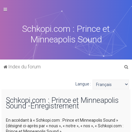
Schkopi.com : Prince et
Minneapolis Sound
R
Index du forum
e
c
Langue :
h
Schkopi.com : Prince et Minneapolis
e
Sound -Enregistrement
r
c
En accédant à « Schkopi.com : Prince et Minneapolis Sound »
h
(désigné ci-après par « nous », « notre », « nos », « Schkopi.com :
Prince et Minneapolis Sound »,