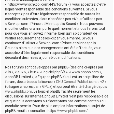
e
« https://www.schkopi.com:443/forum »), vous acceptez d’être
r
légalement responsable des conditions suivantes. Si vous
n’acceptez pas d’être légalement responsable de toutes les
conditions suivantes, alors n’accédez pas et/ou n’utilisez pas
« Schkopi.com : Prince et Minneapolis Sound ». Nous pouvons
modifier celles-ci à n’importe quel moment et nous ferons tout
pour que vous en soyez informé, bien qu’il soit prudent de
vérifier régulièrement celles-ci par vous-même. Si vous
continuez d’utiliser « Schkopi.com : Prince et Minneapolis
Sound » alors que des changements ont été effectués, vous
acceptez d’être légalement responsable des conditions
découlant des mises à jour et/ou modifications.
Nos forums sont développés par phpBB (désigné ci-après par
« ils », « eux », « leur », « logiciel phpBB », « www.phpbb.com »,
« phpBB Limited », « Équipes phpBB ») qui est un script libre de
forum, déclaré sous la licence «
GNU General Public License v2
»
(désigné ci-après par « GPL ») et qui peut être téléchargé depuis
www.phpbb.com
. Le logiciel phpBB facilite seulement les
discussions sur Internet. phpBB Limited n’est pas responsable de
ce que nous acceptons ou n’acceptons pas comme contenu ou
conduite permis. Pour de plus amples informations au sujet de
phpBB, veuillez consulter :
https://www.phpbb.com/
.