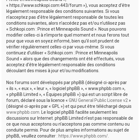
e
« https://www.schkopi.com:443/forum »), vous acceptez d’être
r
légalement responsable des conditions suivantes. Si vous
n’acceptez pas d’être légalement responsable de toutes les
conditions suivantes, alors n’accédez pas et/ou n’utilisez pas
« Schkopi.com : Prince et Minneapolis Sound ». Nous pouvons
modifier celles-ci à n’importe quel moment et nous ferons tout
pour que vous en soyez informé, bien qu’il soit prudent de
vérifier régulièrement celles-ci par vous-même. Si vous
continuez d’utiliser « Schkopi.com : Prince et Minneapolis
Sound » alors que des changements ont été effectués, vous
acceptez d’être légalement responsable des conditions
découlant des mises à jour et/ou modifications.
Nos forums sont développés par phpBB (désigné ci-après par
« ils », « eux », « leur », « logiciel phpBB », « www.phpbb.com »,
« phpBB Limited », « Équipes phpBB ») qui est un script libre de
forum, déclaré sous la licence «
GNU General Public License v2
»
(désigné ci-après par « GPL ») et qui peut être téléchargé depuis
www.phpbb.com
. Le logiciel phpBB facilite seulement les
discussions sur Internet. phpBB Limited n’est pas responsable de
ce que nous acceptons ou n’acceptons pas comme contenu ou
conduite permis. Pour de plus amples informations au sujet de
phpBB, veuillez consulter :
https://www.phpbb.com/
.