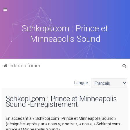
Schkopi.com : Prince et
Minneapolis Sound
R
Index du forum
e
c
Langue :
h
Schkopi.com : Prince et Minneapolis
e
Sound -Enregistrement
r
c
En accédant à « Schkopi.com : Prince et Minneapolis Sound »
h
(désigné ci-après par « nous », « notre », « nos », « Schkopi.com :
Prince et Minneapolis Sound »,