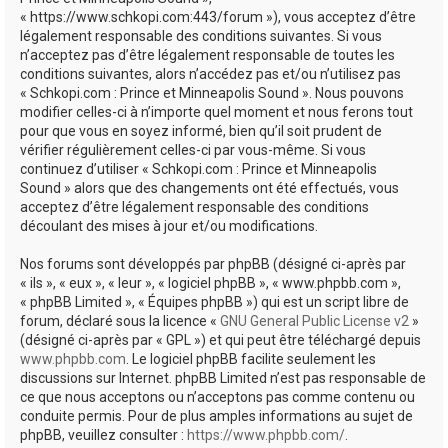
e
« https://www.schkopi.com:443/forum »), vous acceptez d’être
r
légalement responsable des conditions suivantes. Si vous
n’acceptez pas d’être légalement responsable de toutes les
conditions suivantes, alors n’accédez pas et/ou n’utilisez pas
« Schkopi.com : Prince et Minneapolis Sound ». Nous pouvons
modifier celles-ci à n’importe quel moment et nous ferons tout
pour que vous en soyez informé, bien qu’il soit prudent de
vérifier régulièrement celles-ci par vous-même. Si vous
continuez d’utiliser « Schkopi.com : Prince et Minneapolis
Sound » alors que des changements ont été effectués, vous
acceptez d’être légalement responsable des conditions
découlant des mises à jour et/ou modifications.
Nos forums sont développés par phpBB (désigné ci-après par
« ils », « eux », « leur », « logiciel phpBB », « www.phpbb.com »,
« phpBB Limited », « Équipes phpBB ») qui est un script libre de
forum, déclaré sous la licence «
GNU General Public License v2
»
(désigné ci-après par « GPL ») et qui peut être téléchargé depuis
www.phpbb.com
. Le logiciel phpBB facilite seulement les
discussions sur Internet. phpBB Limited n’est pas responsable de
ce que nous acceptons ou n’acceptons pas comme contenu ou
conduite permis. Pour de plus amples informations au sujet de
phpBB, veuillez consulter :
https://www.phpbb.com/
.