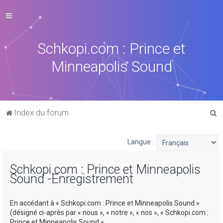
Schkopi.com : Prince et
Minneapolis Sound
R
Index du forum
e
c
Langue :
h
Schkopi.com : Prince et Minneapolis
e
Sound -Enregistrement
r
c
En accédant à « Schkopi.com : Prince et Minneapolis Sound »
h
(désigné ci-après par « nous », « notre », « nos », « Schkopi.com :
Prince et Minneapolis Sound »,