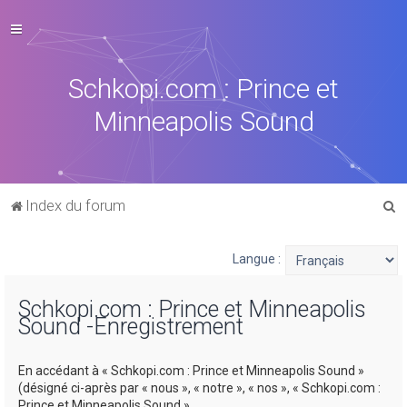
Schkopi.com : Prince et
Minneapolis Sound
R
Index du forum
e
c
Langue :
h
Schkopi.com : Prince et Minneapolis
e
Sound -Enregistrement
r
c
En accédant à « Schkopi.com : Prince et Minneapolis Sound »
h
(désigné ci-après par « nous », « notre », « nos », « Schkopi.com :
Prince et Minneapolis Sound »,