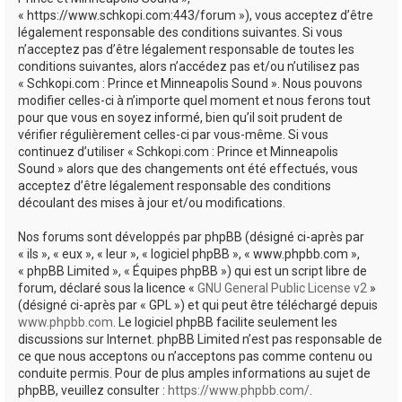
e
« https://www.schkopi.com:443/forum »), vous acceptez d’être
r
légalement responsable des conditions suivantes. Si vous
n’acceptez pas d’être légalement responsable de toutes les
conditions suivantes, alors n’accédez pas et/ou n’utilisez pas
« Schkopi.com : Prince et Minneapolis Sound ». Nous pouvons
modifier celles-ci à n’importe quel moment et nous ferons tout
pour que vous en soyez informé, bien qu’il soit prudent de
vérifier régulièrement celles-ci par vous-même. Si vous
continuez d’utiliser « Schkopi.com : Prince et Minneapolis
Sound » alors que des changements ont été effectués, vous
acceptez d’être légalement responsable des conditions
découlant des mises à jour et/ou modifications.
Nos forums sont développés par phpBB (désigné ci-après par
« ils », « eux », « leur », « logiciel phpBB », « www.phpbb.com »,
« phpBB Limited », « Équipes phpBB ») qui est un script libre de
forum, déclaré sous la licence «
GNU General Public License v2
»
(désigné ci-après par « GPL ») et qui peut être téléchargé depuis
www.phpbb.com
. Le logiciel phpBB facilite seulement les
discussions sur Internet. phpBB Limited n’est pas responsable de
ce que nous acceptons ou n’acceptons pas comme contenu ou
conduite permis. Pour de plus amples informations au sujet de
phpBB, veuillez consulter :
https://www.phpbb.com/
.