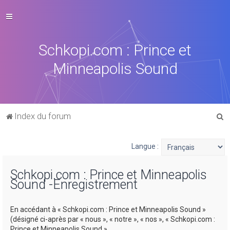
Schkopi.com : Prince et
Minneapolis Sound
R
Index du forum
e
c
Langue :
h
Schkopi.com : Prince et Minneapolis
e
Sound -Enregistrement
r
c
En accédant à « Schkopi.com : Prince et Minneapolis Sound »
h
(désigné ci-après par « nous », « notre », « nos », « Schkopi.com :
Prince et Minneapolis Sound »,