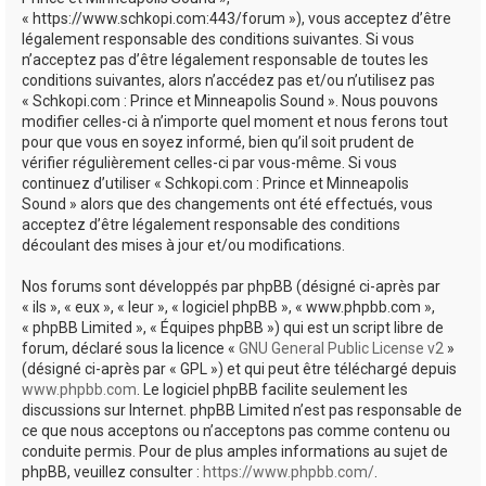
e
« https://www.schkopi.com:443/forum »), vous acceptez d’être
r
légalement responsable des conditions suivantes. Si vous
n’acceptez pas d’être légalement responsable de toutes les
conditions suivantes, alors n’accédez pas et/ou n’utilisez pas
« Schkopi.com : Prince et Minneapolis Sound ». Nous pouvons
modifier celles-ci à n’importe quel moment et nous ferons tout
pour que vous en soyez informé, bien qu’il soit prudent de
vérifier régulièrement celles-ci par vous-même. Si vous
continuez d’utiliser « Schkopi.com : Prince et Minneapolis
Sound » alors que des changements ont été effectués, vous
acceptez d’être légalement responsable des conditions
découlant des mises à jour et/ou modifications.
Nos forums sont développés par phpBB (désigné ci-après par
« ils », « eux », « leur », « logiciel phpBB », « www.phpbb.com »,
« phpBB Limited », « Équipes phpBB ») qui est un script libre de
forum, déclaré sous la licence «
GNU General Public License v2
»
(désigné ci-après par « GPL ») et qui peut être téléchargé depuis
www.phpbb.com
. Le logiciel phpBB facilite seulement les
discussions sur Internet. phpBB Limited n’est pas responsable de
ce que nous acceptons ou n’acceptons pas comme contenu ou
conduite permis. Pour de plus amples informations au sujet de
phpBB, veuillez consulter :
https://www.phpbb.com/
.