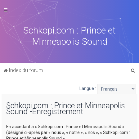
Schkopi.com : Prince et
Minneapolis Sound
R
Index du forum
e
c
Langue :
h
Schkopi.com : Prince et Minneapolis
e
Sound -Enregistrement
r
c
En accédant à « Schkopi.com : Prince et Minneapolis Sound »
h
(désigné ci-après par « nous », « notre », « nos », « Schkopi.com :
Prince et Minneapolis Sound »,