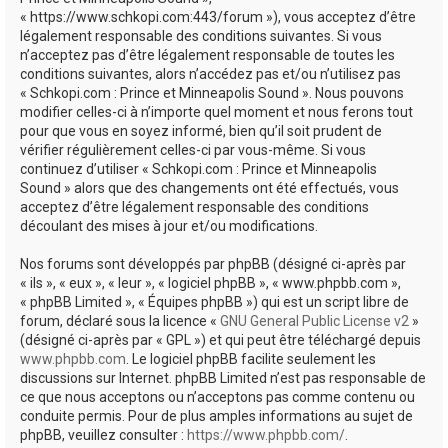
e
« https://www.schkopi.com:443/forum »), vous acceptez d’être
r
légalement responsable des conditions suivantes. Si vous
n’acceptez pas d’être légalement responsable de toutes les
conditions suivantes, alors n’accédez pas et/ou n’utilisez pas
« Schkopi.com : Prince et Minneapolis Sound ». Nous pouvons
modifier celles-ci à n’importe quel moment et nous ferons tout
pour que vous en soyez informé, bien qu’il soit prudent de
vérifier régulièrement celles-ci par vous-même. Si vous
continuez d’utiliser « Schkopi.com : Prince et Minneapolis
Sound » alors que des changements ont été effectués, vous
acceptez d’être légalement responsable des conditions
découlant des mises à jour et/ou modifications.
Nos forums sont développés par phpBB (désigné ci-après par
« ils », « eux », « leur », « logiciel phpBB », « www.phpbb.com »,
« phpBB Limited », « Équipes phpBB ») qui est un script libre de
forum, déclaré sous la licence «
GNU General Public License v2
»
(désigné ci-après par « GPL ») et qui peut être téléchargé depuis
www.phpbb.com
. Le logiciel phpBB facilite seulement les
discussions sur Internet. phpBB Limited n’est pas responsable de
ce que nous acceptons ou n’acceptons pas comme contenu ou
conduite permis. Pour de plus amples informations au sujet de
phpBB, veuillez consulter :
https://www.phpbb.com/
.