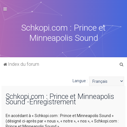
Schkopi.com : Prince et
Minneapolis Sound
R
Index du forum
e
c
Langue :
h
Schkopi.com : Prince et Minneapolis
e
Sound -Enregistrement
r
c
En accédant à « Schkopi.com : Prince et Minneapolis Sound »
h
(désigné ci-après par « nous », « notre », « nos », « Schkopi.com :
Prince et Minneapolis Sound »,