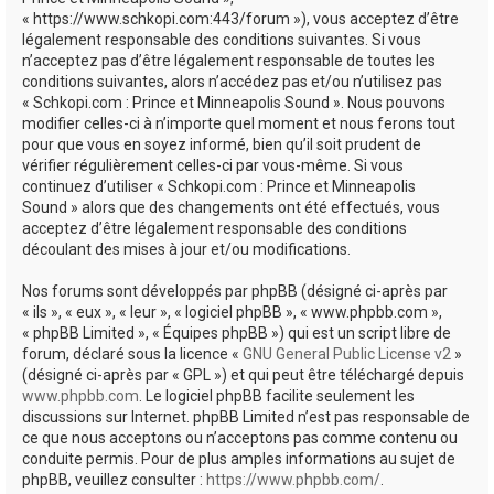
e
« https://www.schkopi.com:443/forum »), vous acceptez d’être
r
légalement responsable des conditions suivantes. Si vous
n’acceptez pas d’être légalement responsable de toutes les
conditions suivantes, alors n’accédez pas et/ou n’utilisez pas
« Schkopi.com : Prince et Minneapolis Sound ». Nous pouvons
modifier celles-ci à n’importe quel moment et nous ferons tout
pour que vous en soyez informé, bien qu’il soit prudent de
vérifier régulièrement celles-ci par vous-même. Si vous
continuez d’utiliser « Schkopi.com : Prince et Minneapolis
Sound » alors que des changements ont été effectués, vous
acceptez d’être légalement responsable des conditions
découlant des mises à jour et/ou modifications.
Nos forums sont développés par phpBB (désigné ci-après par
« ils », « eux », « leur », « logiciel phpBB », « www.phpbb.com »,
« phpBB Limited », « Équipes phpBB ») qui est un script libre de
forum, déclaré sous la licence «
GNU General Public License v2
»
(désigné ci-après par « GPL ») et qui peut être téléchargé depuis
www.phpbb.com
. Le logiciel phpBB facilite seulement les
discussions sur Internet. phpBB Limited n’est pas responsable de
ce que nous acceptons ou n’acceptons pas comme contenu ou
conduite permis. Pour de plus amples informations au sujet de
phpBB, veuillez consulter :
https://www.phpbb.com/
.