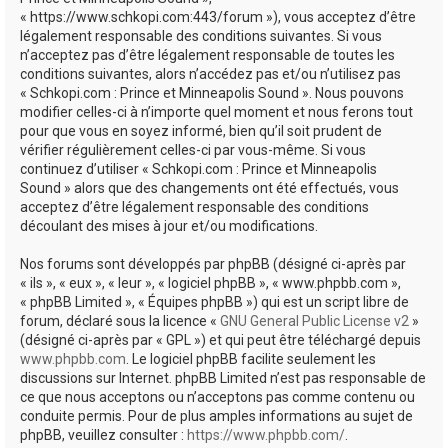
e
« https://www.schkopi.com:443/forum »), vous acceptez d’être
r
légalement responsable des conditions suivantes. Si vous
n’acceptez pas d’être légalement responsable de toutes les
conditions suivantes, alors n’accédez pas et/ou n’utilisez pas
« Schkopi.com : Prince et Minneapolis Sound ». Nous pouvons
modifier celles-ci à n’importe quel moment et nous ferons tout
pour que vous en soyez informé, bien qu’il soit prudent de
vérifier régulièrement celles-ci par vous-même. Si vous
continuez d’utiliser « Schkopi.com : Prince et Minneapolis
Sound » alors que des changements ont été effectués, vous
acceptez d’être légalement responsable des conditions
découlant des mises à jour et/ou modifications.
Nos forums sont développés par phpBB (désigné ci-après par
« ils », « eux », « leur », « logiciel phpBB », « www.phpbb.com »,
« phpBB Limited », « Équipes phpBB ») qui est un script libre de
forum, déclaré sous la licence «
GNU General Public License v2
»
(désigné ci-après par « GPL ») et qui peut être téléchargé depuis
www.phpbb.com
. Le logiciel phpBB facilite seulement les
discussions sur Internet. phpBB Limited n’est pas responsable de
ce que nous acceptons ou n’acceptons pas comme contenu ou
conduite permis. Pour de plus amples informations au sujet de
phpBB, veuillez consulter :
https://www.phpbb.com/
.