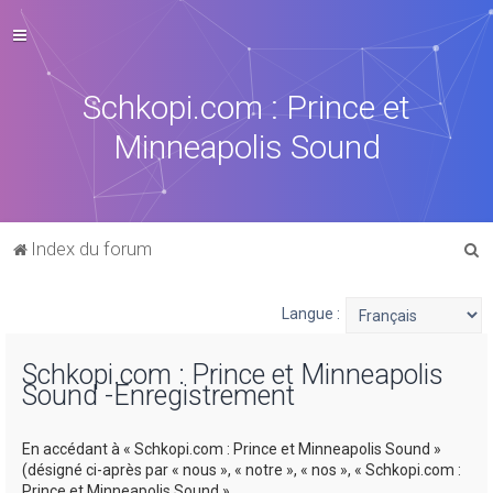
Schkopi.com : Prince et
Minneapolis Sound
R
Index du forum
e
c
Langue :
h
Schkopi.com : Prince et Minneapolis
e
Sound -Enregistrement
r
c
En accédant à « Schkopi.com : Prince et Minneapolis Sound »
h
(désigné ci-après par « nous », « notre », « nos », « Schkopi.com :
Prince et Minneapolis Sound »,