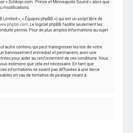
iser « Schkopi.com : Prince et Minneapolis Sound » alors que
u modifications.
 Limited », « Équipes phpBB ») qui est un script libre de
ww.phpbb.com
. Le logiciel phpBB facilite seulement les
nduite permis. Pour de plus amples informations au sujet
t autre contenu qui peut transgresser les lois de votre
r à un bannissement immédiat et permanent, avec une
istrées pour aider au renforcement de ces conditions. Vous
nous estimons que cela est nécessaire. En tant que
es informations ne soient pas diffusées à une tierce
ables en cas de tentative de piratage visant à