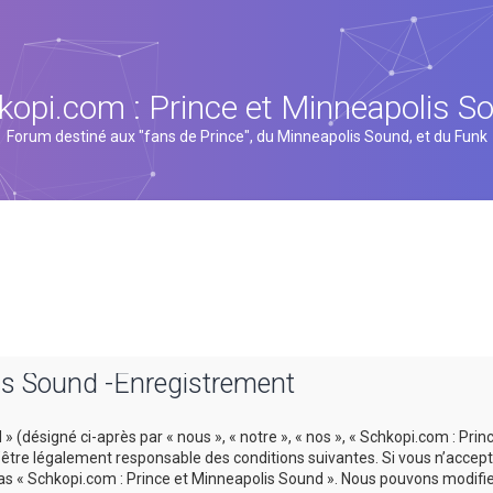
kopi.com : Prince et Minneapolis S
Forum destiné aux "fans de Prince", du Minneapolis Sound, et du Funk
is Sound -Enregistrement
 (désigné ci-après par « nous », « notre », « nos », « Schkopi.com : Prin
tre légalement responsable des conditions suivantes. Si vous n’accept
 pas « Schkopi.com : Prince et Minneapolis Sound ». Nous pouvons modifi