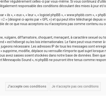
vérifier régulièrement celles-ci par vous-même. Si vous continuez d’util
légalement responsable des conditions découlant des mises à jour et/o
 ils », « eux », « leur », « logiciel phpBB », « www.phpbb.com », « phpBB
e v2
» (désigné ci-après par « GPL ») et qui peut être téléchargé depuis
w
sable de ce que nous acceptons ou n’acceptons pas comme contenu ou co
, vulgaire, diffamatoire, choquant, menaçant, à caractère sexuel ou tou
und » est hébergé ou les lois internationales. Le faire peut vous mene
s le jugeons nécessaire. Les adresses IP de tous les messages sont enreg
 supprime, modifie, déplace ou verrouille n’importe quel sujet lorsque 
s avez saisies soient stockées dans notre base de données. Bien que c
 et Minneapolis Sound », ni phpBB ne pourront être tenus comme respons