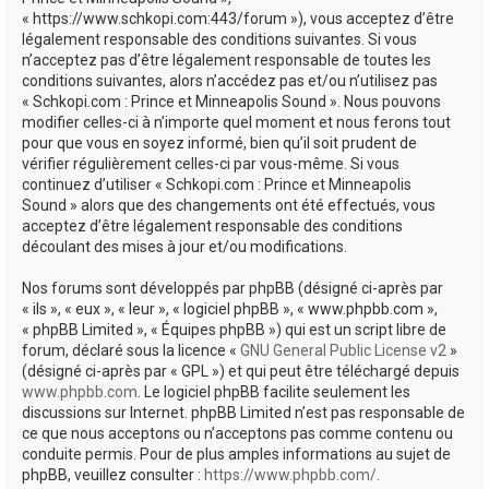
e
« https://www.schkopi.com:443/forum »), vous acceptez d’être
r
légalement responsable des conditions suivantes. Si vous
n’acceptez pas d’être légalement responsable de toutes les
conditions suivantes, alors n’accédez pas et/ou n’utilisez pas
« Schkopi.com : Prince et Minneapolis Sound ». Nous pouvons
modifier celles-ci à n’importe quel moment et nous ferons tout
pour que vous en soyez informé, bien qu’il soit prudent de
vérifier régulièrement celles-ci par vous-même. Si vous
continuez d’utiliser « Schkopi.com : Prince et Minneapolis
Sound » alors que des changements ont été effectués, vous
acceptez d’être légalement responsable des conditions
découlant des mises à jour et/ou modifications.
Nos forums sont développés par phpBB (désigné ci-après par
« ils », « eux », « leur », « logiciel phpBB », « www.phpbb.com »,
« phpBB Limited », « Équipes phpBB ») qui est un script libre de
forum, déclaré sous la licence «
GNU General Public License v2
»
(désigné ci-après par « GPL ») et qui peut être téléchargé depuis
www.phpbb.com
. Le logiciel phpBB facilite seulement les
discussions sur Internet. phpBB Limited n’est pas responsable de
ce que nous acceptons ou n’acceptons pas comme contenu ou
conduite permis. Pour de plus amples informations au sujet de
phpBB, veuillez consulter :
https://www.phpbb.com/
.