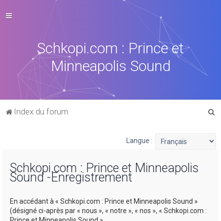
Schkopi.com : Prince et
Minneapolis Sound
R
Index du forum
e
c
Langue :
h
Schkopi.com : Prince et Minneapolis
e
Sound -Enregistrement
r
c
En accédant à « Schkopi.com : Prince et Minneapolis Sound »
h
(désigné ci-après par « nous », « notre », « nos », « Schkopi.com :
Prince et Minneapolis Sound »,