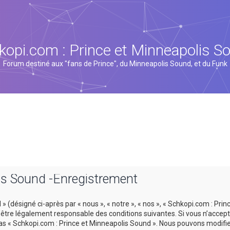
kopi.com : Prince et Minneapolis S
Forum destiné aux "fans de Prince", du Minneapolis Sound, et du Funk
is Sound -Enregistrement
 (désigné ci-après par « nous », « notre », « nos », « Schkopi.com : Prin
tre légalement responsable des conditions suivantes. Si vous n’accept
 pas « Schkopi.com : Prince et Minneapolis Sound ». Nous pouvons modifi