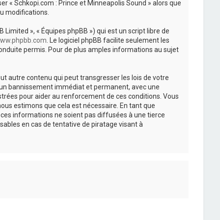
iser « Schkopi.com : Prince et Minneapolis Sound » alors que
u modifications.
 Limited », « Équipes phpBB ») qui est un script libre de
ww.phpbb.com
. Le logiciel phpBB facilite seulement les
nduite permis. Pour de plus amples informations au sujet
t autre contenu qui peut transgresser les lois de votre
r à un bannissement immédiat et permanent, avec une
istrées pour aider au renforcement de ces conditions. Vous
nous estimons que cela est nécessaire. En tant que
es informations ne soient pas diffusées à une tierce
ables en cas de tentative de piratage visant à