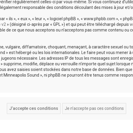
vérifier régulièrement celles-ci par vous-même. Si vous continuez d’util
légalement responsable des conditions découlant des mises à jour et/o
 ils », « eux », « leur », « logiciel phpBB », « www.phpbb.com », « phpBB
e v2
» (désigné ci-après par « GPL ») et qui peut être téléchargé depuis
w
sable de ce que nous acceptons ou n’acceptons pas comme contenu ou co
, vulgaire, diffamatoire, choquant, menaçant, à caractère sexuel ou tou
und » est hébergé ou les lois internationales. Le faire peut vous mene
s le jugeons nécessaire. Les adresses IP de tous les messages sont enreg
 supprime, modifie, déplace ou verrouille n’importe quel sujet lorsque 
s avez saisies soient stockées dans notre base de données. Bien que c
 et Minneapolis Sound », ni phpBB ne pourront être tenus comme respons