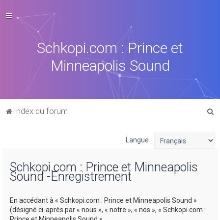
Schkopi.com : Prince et
Minneapolis Sound
R
Index du forum
e
c
Langue :
h
Schkopi.com : Prince et Minneapolis
e
Sound -Enregistrement
r
c
En accédant à « Schkopi.com : Prince et Minneapolis Sound »
h
(désigné ci-après par « nous », « notre », « nos », « Schkopi.com :
Prince et Minneapolis Sound »,