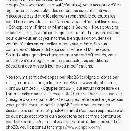
e
« https://www.schkopi.com:443/forum »), vous acceptez d’être
r
légalement responsable des conditions suivantes. Si vous
n’acceptez pas d’être légalement responsable de toutes les
conditions suivantes, alors n’accédez pas et/ou n’utilisez pas
« Schkopi.com : Prince et Minneapolis Sound ». Nous pouvons
modifier celles-ci à n’importe quel moment et nous ferons tout
pour que vous en soyez informé, bien qu’il soit prudent de
vérifier régulièrement celles-ci par vous-même. Si vous
continuez d’utiliser « Schkopi.com : Prince et Minneapolis
Sound » alors que des changements ont été effectués, vous
acceptez d’être légalement responsable des conditions
découlant des mises à jour et/ou modifications.
Nos forums sont développés par phpBB (désigné ci-après par
« ils », « eux », « leur », « logiciel phpBB », « www.phpbb.com »,
« phpBB Limited », « Équipes phpBB ») qui est un script libre de
forum, déclaré sous la licence «
GNU General Public License v2
»
(désigné ci-après par « GPL ») et qui peut être téléchargé depuis
www.phpbb.com
. Le logiciel phpBB facilite seulement les
discussions sur Internet. phpBB Limited n’est pas responsable de
ce que nous acceptons ou n’acceptons pas comme contenu ou
conduite permis. Pour de plus amples informations au sujet de
phpBB, veuillez consulter :
https://www.phpbb.com/
.