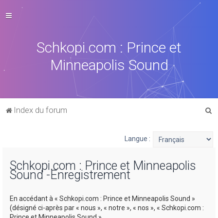
Schkopi.com : Prince et
Minneapolis Sound
R
Index du forum
e
c
Langue :
h
Schkopi.com : Prince et Minneapolis
e
Sound -Enregistrement
r
c
En accédant à « Schkopi.com : Prince et Minneapolis Sound »
h
(désigné ci-après par « nous », « notre », « nos », « Schkopi.com :
Prince et Minneapolis Sound »,