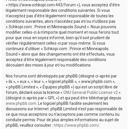
e
« https://www.schkopi.com:443/forum »), vous acceptez d’être
r
légalement responsable des conditions suivantes. Si vous
n’acceptez pas d’être légalement responsable de toutes les
conditions suivantes, alors n’accédez pas et/ou n’utilisez pas
« Schkopi.com : Prince et Minneapolis Sound ». Nous pouvons
modifier celles-ci à n’importe quel moment et nous ferons tout
pour que vous en soyez informé, bien qu’il soit prudent de
vérifier régulièrement celles-ci par vous-même. Si vous
continuez d’utiliser « Schkopi.com : Prince et Minneapolis
Sound » alors que des changements ont été effectués, vous
acceptez d’être légalement responsable des conditions
découlant des mises à jour et/ou modifications.
Nos forums sont développés par phpBB (désigné ci-après par
« ils », « eux », « leur », « logiciel phpBB », « www.phpbb.com »,
« phpBB Limited », « Équipes phpBB ») qui est un script libre de
forum, déclaré sous la licence «
GNU General Public License v2
»
(désigné ci-après par « GPL ») et qui peut être téléchargé depuis
www.phpbb.com
. Le logiciel phpBB facilite seulement les
discussions sur Internet. phpBB Limited n’est pas responsable de
ce que nous acceptons ou n’acceptons pas comme contenu ou
conduite permis. Pour de plus amples informations au sujet de
phpBB, veuillez consulter :
https://www.phpbb.com/
.