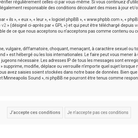
vérifier régulièrement celles-ci par vous-même. Si vous continuez d’util
légalement responsable des conditions découlant des mises à jour et/o
 ils », « eux », « leur », « logiciel phpBB », « www.phpbb.com », « phpBB
e v2
» (désigné ci-après par « GPL ») et qui peut être téléchargé depuis
w
sable de ce que nous acceptons ou n’acceptons pas comme contenu ou co
, vulgaire, diffamatoire, choquant, menaçant, à caractère sexuel ou tou
und » est hébergé ou les lois internationales. Le faire peut vous mene
s le jugeons nécessaire. Les adresses IP de tous les messages sont enreg
 supprime, modifie, déplace ou verrouille n’importe quel sujet lorsque 
s avez saisies soient stockées dans notre base de données. Bien que c
 et Minneapolis Sound », ni phpBB ne pourront être tenus comme respons