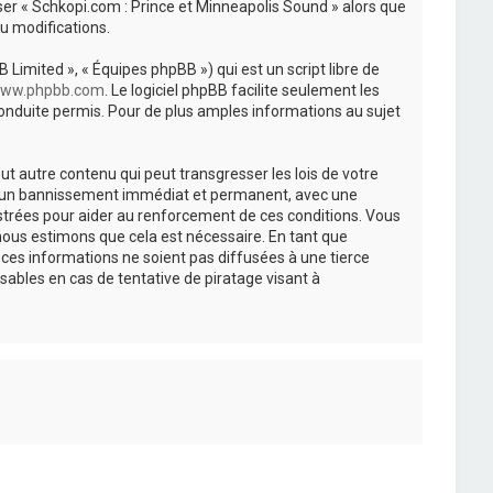
iser « Schkopi.com : Prince et Minneapolis Sound » alors que
u modifications.
 Limited », « Équipes phpBB ») qui est un script libre de
ww.phpbb.com
. Le logiciel phpBB facilite seulement les
nduite permis. Pour de plus amples informations au sujet
t autre contenu qui peut transgresser les lois de votre
r à un bannissement immédiat et permanent, avec une
istrées pour aider au renforcement de ces conditions. Vous
nous estimons que cela est nécessaire. En tant que
es informations ne soient pas diffusées à une tierce
ables en cas de tentative de piratage visant à