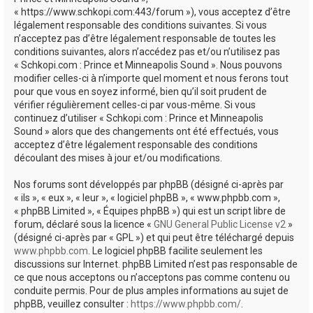
e
« https://www.schkopi.com:443/forum »), vous acceptez d’être
r
légalement responsable des conditions suivantes. Si vous
n’acceptez pas d’être légalement responsable de toutes les
conditions suivantes, alors n’accédez pas et/ou n’utilisez pas
« Schkopi.com : Prince et Minneapolis Sound ». Nous pouvons
modifier celles-ci à n’importe quel moment et nous ferons tout
pour que vous en soyez informé, bien qu’il soit prudent de
vérifier régulièrement celles-ci par vous-même. Si vous
continuez d’utiliser « Schkopi.com : Prince et Minneapolis
Sound » alors que des changements ont été effectués, vous
acceptez d’être légalement responsable des conditions
découlant des mises à jour et/ou modifications.
Nos forums sont développés par phpBB (désigné ci-après par
« ils », « eux », « leur », « logiciel phpBB », « www.phpbb.com »,
« phpBB Limited », « Équipes phpBB ») qui est un script libre de
forum, déclaré sous la licence «
GNU General Public License v2
»
(désigné ci-après par « GPL ») et qui peut être téléchargé depuis
www.phpbb.com
. Le logiciel phpBB facilite seulement les
discussions sur Internet. phpBB Limited n’est pas responsable de
ce que nous acceptons ou n’acceptons pas comme contenu ou
conduite permis. Pour de plus amples informations au sujet de
phpBB, veuillez consulter :
https://www.phpbb.com/
.