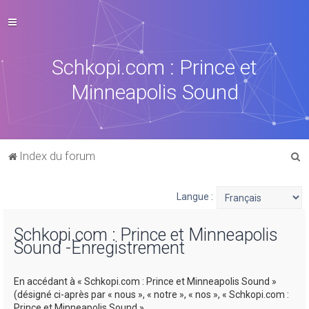
Schkopi.com : Prince et
Minneapolis Sound
R
Index du forum
e
c
Langue :
h
Schkopi.com : Prince et Minneapolis
e
Sound -Enregistrement
r
c
En accédant à « Schkopi.com : Prince et Minneapolis Sound »
h
(désigné ci-après par « nous », « notre », « nos », « Schkopi.com :
Prince et Minneapolis Sound »,