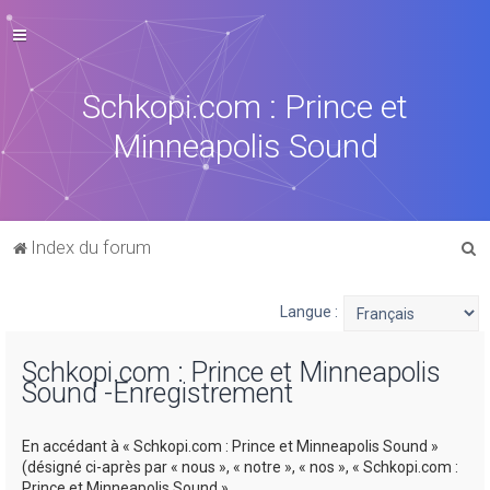
Schkopi.com : Prince et
Minneapolis Sound
R
Index du forum
e
c
Langue :
h
Schkopi.com : Prince et Minneapolis
e
Sound -Enregistrement
r
c
En accédant à « Schkopi.com : Prince et Minneapolis Sound »
h
(désigné ci-après par « nous », « notre », « nos », « Schkopi.com :
Prince et Minneapolis Sound »,