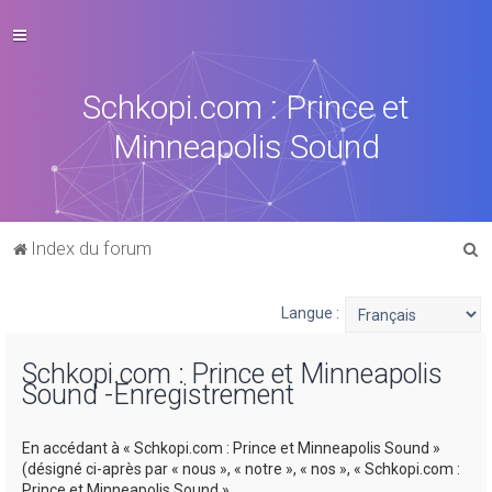
Schkopi.com : Prince et
Minneapolis Sound
R
Index du forum
e
c
Langue :
h
Schkopi.com : Prince et Minneapolis
e
Sound -Enregistrement
r
c
En accédant à « Schkopi.com : Prince et Minneapolis Sound »
h
(désigné ci-après par « nous », « notre », « nos », « Schkopi.com :
Prince et Minneapolis Sound »,