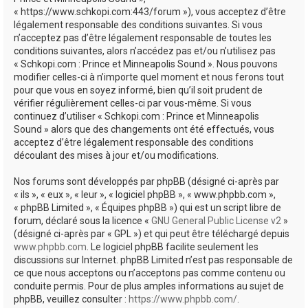
e
« https://www.schkopi.com:443/forum »), vous acceptez d’être
r
légalement responsable des conditions suivantes. Si vous
n’acceptez pas d’être légalement responsable de toutes les
conditions suivantes, alors n’accédez pas et/ou n’utilisez pas
« Schkopi.com : Prince et Minneapolis Sound ». Nous pouvons
modifier celles-ci à n’importe quel moment et nous ferons tout
pour que vous en soyez informé, bien qu’il soit prudent de
vérifier régulièrement celles-ci par vous-même. Si vous
continuez d’utiliser « Schkopi.com : Prince et Minneapolis
Sound » alors que des changements ont été effectués, vous
acceptez d’être légalement responsable des conditions
découlant des mises à jour et/ou modifications.
Nos forums sont développés par phpBB (désigné ci-après par
« ils », « eux », « leur », « logiciel phpBB », « www.phpbb.com »,
« phpBB Limited », « Équipes phpBB ») qui est un script libre de
forum, déclaré sous la licence «
GNU General Public License v2
»
(désigné ci-après par « GPL ») et qui peut être téléchargé depuis
www.phpbb.com
. Le logiciel phpBB facilite seulement les
discussions sur Internet. phpBB Limited n’est pas responsable de
ce que nous acceptons ou n’acceptons pas comme contenu ou
conduite permis. Pour de plus amples informations au sujet de
phpBB, veuillez consulter :
https://www.phpbb.com/
.