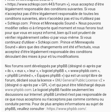
e
« https://www.schkopi.com:443/forum »), vous acceptez d’être
r
légalement responsable des conditions suivantes. Si vous
n’acceptez pas d’être légalement responsable de toutes les
conditions suivantes, alors n’accédez pas et/ou n’utilisez pas
« Schkopi.com : Prince et Minneapolis Sound ». Nous pouvons
modifier celles-ci à n’importe quel moment et nous ferons tout
pour que vous en soyez informé, bien qu’il soit prudent de
vérifier régulièrement celles-ci par vous-même. Si vous
continuez d’utiliser « Schkopi.com : Prince et Minneapolis
Sound » alors que des changements ont été effectués, vous
acceptez d’être légalement responsable des conditions
découlant des mises à jour et/ou modifications.
Nos forums sont développés par phpBB (désigné ci-après par
« ils », « eux », « leur », « logiciel phpBB », « www.phpbb.com »,
« phpBB Limited », « Équipes phpBB ») qui est un script libre de
forum, déclaré sous la licence «
GNU General Public License v2
»
(désigné ci-après par « GPL ») et qui peut être téléchargé depuis
www.phpbb.com
. Le logiciel phpBB facilite seulement les
discussions sur Internet. phpBB Limited n’est pas responsable de
ce que nous acceptons ou n’acceptons pas comme contenu ou
conduite permis. Pour de plus amples informations au sujet de
phpBB, veuillez consulter :
https://www.phpbb.com/
.