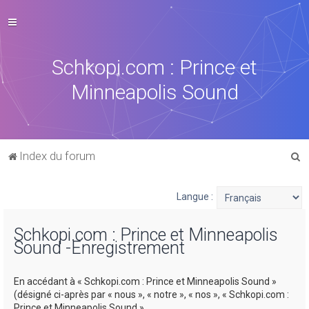
Schkopi.com : Prince et
Minneapolis Sound
R
Index du forum
e
c
Langue :
h
Schkopi.com : Prince et Minneapolis
e
Sound -Enregistrement
r
c
En accédant à « Schkopi.com : Prince et Minneapolis Sound »
h
(désigné ci-après par « nous », « notre », « nos », « Schkopi.com :
Prince et Minneapolis Sound »,