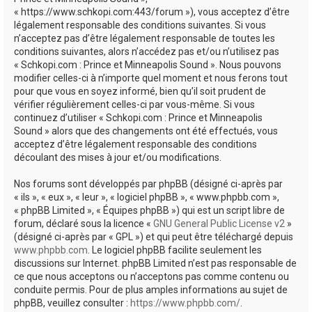
e
« https://www.schkopi.com:443/forum »), vous acceptez d’être
r
légalement responsable des conditions suivantes. Si vous
n’acceptez pas d’être légalement responsable de toutes les
conditions suivantes, alors n’accédez pas et/ou n’utilisez pas
« Schkopi.com : Prince et Minneapolis Sound ». Nous pouvons
modifier celles-ci à n’importe quel moment et nous ferons tout
pour que vous en soyez informé, bien qu’il soit prudent de
vérifier régulièrement celles-ci par vous-même. Si vous
continuez d’utiliser « Schkopi.com : Prince et Minneapolis
Sound » alors que des changements ont été effectués, vous
acceptez d’être légalement responsable des conditions
découlant des mises à jour et/ou modifications.
Nos forums sont développés par phpBB (désigné ci-après par
« ils », « eux », « leur », « logiciel phpBB », « www.phpbb.com »,
« phpBB Limited », « Équipes phpBB ») qui est un script libre de
forum, déclaré sous la licence «
GNU General Public License v2
»
(désigné ci-après par « GPL ») et qui peut être téléchargé depuis
www.phpbb.com
. Le logiciel phpBB facilite seulement les
discussions sur Internet. phpBB Limited n’est pas responsable de
ce que nous acceptons ou n’acceptons pas comme contenu ou
conduite permis. Pour de plus amples informations au sujet de
phpBB, veuillez consulter :
https://www.phpbb.com/
.