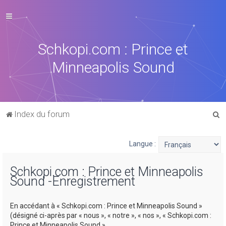
Schkopi.com : Prince et
Minneapolis Sound
R
Index du forum
e
c
Langue :
h
Schkopi.com : Prince et Minneapolis
e
Sound -Enregistrement
r
c
En accédant à « Schkopi.com : Prince et Minneapolis Sound »
h
(désigné ci-après par « nous », « notre », « nos », « Schkopi.com :
Prince et Minneapolis Sound »,