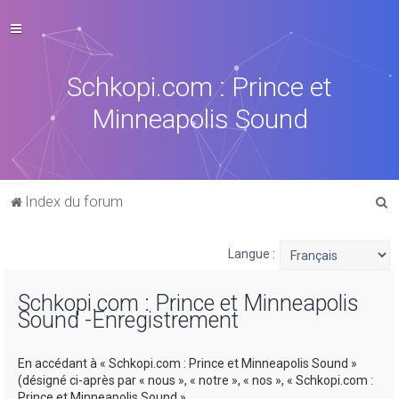
Schkopi.com : Prince et
Minneapolis Sound
R
Index du forum
e
c
Langue :
h
Schkopi.com : Prince et Minneapolis
e
Sound -Enregistrement
r
c
En accédant à « Schkopi.com : Prince et Minneapolis Sound »
h
(désigné ci-après par « nous », « notre », « nos », « Schkopi.com :
Prince et Minneapolis Sound »,