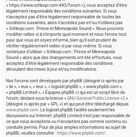
e
« https://www.schkopi.com:443/forum »), vous acceptez d’être
r
légalement responsable des conditions suivantes. Si vous
n’acceptez pas d’être légalement responsable de toutes les
conditions suivantes, alors n’accédez pas et/ou n’utilisez pas
« Schkopi.com : Prince et Minneapolis Sound ». Nous pouvons
modifier celles-ci à n’importe quel moment et nous ferons tout
pour que vous en soyez informé, bien qu’il soit prudent de
vérifier régulièrement celles-ci par vous-même. Si vous
continuez d’utiliser « Schkopi.com : Prince et Minneapolis
Sound » alors que des changements ont été effectués, vous
acceptez d’être légalement responsable des conditions
découlant des mises à jour et/ou modifications.
Nos forums sont développés par phpBB (désigné ci-après par
« ils », « eux », « leur », « logiciel phpBB », « www.phpbb.com »,
« phpBB Limited », « Équipes phpBB ») qui est un script libre de
forum, déclaré sous la licence «
GNU General Public License v2
»
(désigné ci-après par « GPL ») et qui peut être téléchargé depuis
www.phpbb.com
. Le logiciel phpBB facilite seulement les
discussions sur Internet. phpBB Limited n’est pas responsable de
ce que nous acceptons ou n’acceptons pas comme contenu ou
conduite permis. Pour de plus amples informations au sujet de
phpBB, veuillez consulter :
https://www.phpbb.com/
.