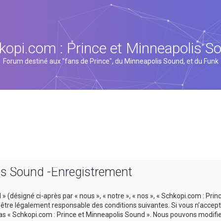
kopi.com : Prince et Minneapolis S
Forum destiné aux "fans de Prince", du Minneapolis Sound, et du Funk
is Sound -Enregistrement
 (désigné ci-après par « nous », « notre », « nos », « Schkopi.com : Prin
tre légalement responsable des conditions suivantes. Si vous n’accept
 pas « Schkopi.com : Prince et Minneapolis Sound ». Nous pouvons modifi