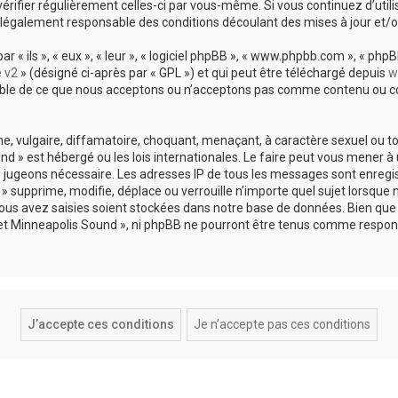
vérifier régulièrement celles-ci par vous-même. Si vous continuez d’util
légalement responsable des conditions découlant des mises à jour et/o
 ils », « eux », « leur », « logiciel phpBB », « www.phpbb.com », « phpBB
e v2
» (désigné ci-après par « GPL ») et qui peut être téléchargé depuis
w
sable de ce que nous acceptons ou n’acceptons pas comme contenu ou co
, vulgaire, diffamatoire, choquant, menaçant, à caractère sexuel ou tou
und » est hébergé ou les lois internationales. Le faire peut vous mene
s le jugeons nécessaire. Les adresses IP de tous les messages sont enreg
 supprime, modifie, déplace ou verrouille n’importe quel sujet lorsque 
s avez saisies soient stockées dans notre base de données. Bien que c
 et Minneapolis Sound », ni phpBB ne pourront être tenus comme respons