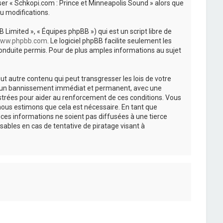
iser « Schkopi.com : Prince et Minneapolis Sound » alors que
u modifications.
 Limited », « Équipes phpBB ») qui est un script libre de
ww.phpbb.com
. Le logiciel phpBB facilite seulement les
nduite permis. Pour de plus amples informations au sujet
t autre contenu qui peut transgresser les lois de votre
r à un bannissement immédiat et permanent, avec une
istrées pour aider au renforcement de ces conditions. Vous
nous estimons que cela est nécessaire. En tant que
es informations ne soient pas diffusées à une tierce
ables en cas de tentative de piratage visant à