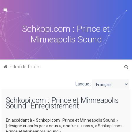
Schkopi.com : Prince et
Minneapolis Sound
R
Index du forum
e
c
Langue :
h
Schkopi.com : Prince et Minneapolis
e
Sound -Enregistrement
r
c
En accédant à « Schkopi.com : Prince et Minneapolis Sound »
h
(désigné ci-après par « nous », « notre », « nos », « Schkopi.com :
Prince et Minneapolis Sound »,