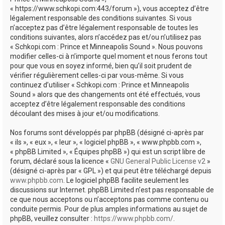
e
« https://www.schkopi.com:443/forum »), vous acceptez d’être
r
légalement responsable des conditions suivantes. Si vous
n’acceptez pas d’être légalement responsable de toutes les
conditions suivantes, alors n’accédez pas et/ou n’utilisez pas
« Schkopi.com : Prince et Minneapolis Sound ». Nous pouvons
modifier celles-ci à n’importe quel moment et nous ferons tout
pour que vous en soyez informé, bien qu’il soit prudent de
vérifier régulièrement celles-ci par vous-même. Si vous
continuez d’utiliser « Schkopi.com : Prince et Minneapolis
Sound » alors que des changements ont été effectués, vous
acceptez d’être légalement responsable des conditions
découlant des mises à jour et/ou modifications.
Nos forums sont développés par phpBB (désigné ci-après par
« ils », « eux », « leur », « logiciel phpBB », « www.phpbb.com »,
« phpBB Limited », « Équipes phpBB ») qui est un script libre de
forum, déclaré sous la licence «
GNU General Public License v2
»
(désigné ci-après par « GPL ») et qui peut être téléchargé depuis
www.phpbb.com
. Le logiciel phpBB facilite seulement les
discussions sur Internet. phpBB Limited n’est pas responsable de
ce que nous acceptons ou n’acceptons pas comme contenu ou
conduite permis. Pour de plus amples informations au sujet de
phpBB, veuillez consulter :
https://www.phpbb.com/
.