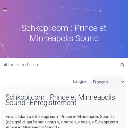
Schkopi.com : Prince et
Minneapolis Sound
R
Index du forum
e
c
Langue :
h
Schkopi.com : Prince et Minneapolis
e
Sound -Enregistrement
r
c
En accédant à « Schkopi.com : Prince et Minneapolis Sound »
h
(désigné ci-après par « nous », « notre », « nos », « Schkopi.com :
Prince et Minneapolis Sound »,