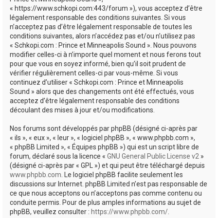
e
« https://www.schkopi.com:443/forum »), vous acceptez d’être
r
légalement responsable des conditions suivantes. Si vous
n’acceptez pas d’être légalement responsable de toutes les
conditions suivantes, alors n’accédez pas et/ou n’utilisez pas
« Schkopi.com : Prince et Minneapolis Sound ». Nous pouvons
modifier celles-ci à n’importe quel moment et nous ferons tout
pour que vous en soyez informé, bien qu’il soit prudent de
vérifier régulièrement celles-ci par vous-même. Si vous
continuez d’utiliser « Schkopi.com : Prince et Minneapolis
Sound » alors que des changements ont été effectués, vous
acceptez d’être légalement responsable des conditions
découlant des mises à jour et/ou modifications.
Nos forums sont développés par phpBB (désigné ci-après par
« ils », « eux », « leur », « logiciel phpBB », « www.phpbb.com »,
« phpBB Limited », « Équipes phpBB ») qui est un script libre de
forum, déclaré sous la licence «
GNU General Public License v2
»
(désigné ci-après par « GPL ») et qui peut être téléchargé depuis
www.phpbb.com
. Le logiciel phpBB facilite seulement les
discussions sur Internet. phpBB Limited n’est pas responsable de
ce que nous acceptons ou n’acceptons pas comme contenu ou
conduite permis. Pour de plus amples informations au sujet de
phpBB, veuillez consulter :
https://www.phpbb.com/
.