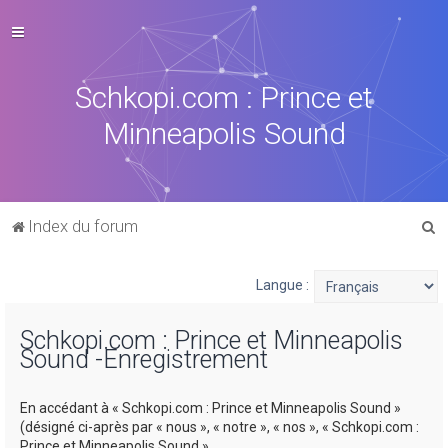
Schkopi.com : Prince et
Minneapolis Sound
R
Index du forum
e
c
Langue :
h
Schkopi.com : Prince et Minneapolis
e
Sound -Enregistrement
r
c
En accédant à « Schkopi.com : Prince et Minneapolis Sound »
h
(désigné ci-après par « nous », « notre », « nos », « Schkopi.com :
Prince et Minneapolis Sound »,