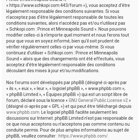
e
« https://www.schkopi.com:443/forum »), vous acceptez d’être
r
légalement responsable des conditions suivantes. Si vous
n’acceptez pas d’être légalement responsable de toutes les
conditions suivantes, alors n’accédez pas et/ou n’utilisez pas
« Schkopi.com : Prince et Minneapolis Sound ». Nous pouvons
modifier celles-ci à n’importe quel moment et nous ferons tout
pour que vous en soyez informé, bien qu’il soit prudent de
vérifier régulièrement celles-ci par vous-même. Si vous
continuez d’utiliser « Schkopi.com : Prince et Minneapolis
Sound » alors que des changements ont été effectués, vous
acceptez d’être légalement responsable des conditions
découlant des mises à jour et/ou modifications.
Nos forums sont développés par phpBB (désigné ci-après par
« ils », « eux », « leur », « logiciel phpBB », « www.phpbb.com »,
« phpBB Limited », « Équipes phpBB ») qui est un script libre de
forum, déclaré sous la licence «
GNU General Public License v2
»
(désigné ci-après par « GPL ») et qui peut être téléchargé depuis
www.phpbb.com
. Le logiciel phpBB facilite seulement les
discussions sur Internet. phpBB Limited n’est pas responsable de
ce que nous acceptons ou n’acceptons pas comme contenu ou
conduite permis. Pour de plus amples informations au sujet de
phpBB, veuillez consulter :
https://www.phpbb.com/
.