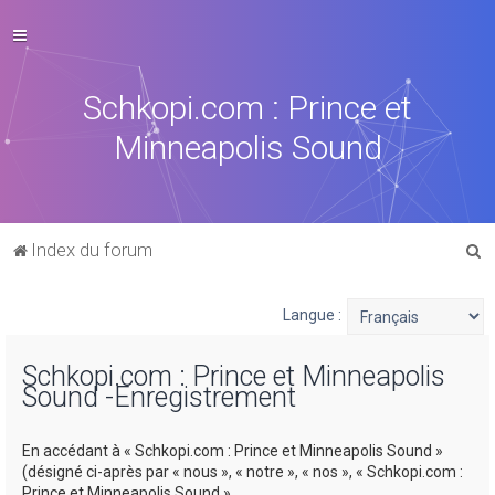
Schkopi.com : Prince et
Minneapolis Sound
R
Index du forum
e
c
Langue :
h
Schkopi.com : Prince et Minneapolis
e
Sound -Enregistrement
r
c
En accédant à « Schkopi.com : Prince et Minneapolis Sound »
h
(désigné ci-après par « nous », « notre », « nos », « Schkopi.com :
Prince et Minneapolis Sound »,