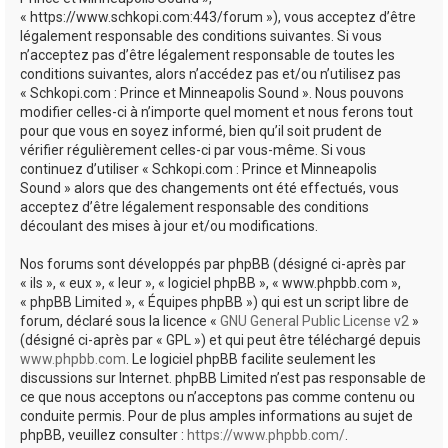
e
« https://www.schkopi.com:443/forum »), vous acceptez d’être
r
légalement responsable des conditions suivantes. Si vous
n’acceptez pas d’être légalement responsable de toutes les
conditions suivantes, alors n’accédez pas et/ou n’utilisez pas
« Schkopi.com : Prince et Minneapolis Sound ». Nous pouvons
modifier celles-ci à n’importe quel moment et nous ferons tout
pour que vous en soyez informé, bien qu’il soit prudent de
vérifier régulièrement celles-ci par vous-même. Si vous
continuez d’utiliser « Schkopi.com : Prince et Minneapolis
Sound » alors que des changements ont été effectués, vous
acceptez d’être légalement responsable des conditions
découlant des mises à jour et/ou modifications.
Nos forums sont développés par phpBB (désigné ci-après par
« ils », « eux », « leur », « logiciel phpBB », « www.phpbb.com »,
« phpBB Limited », « Équipes phpBB ») qui est un script libre de
forum, déclaré sous la licence «
GNU General Public License v2
»
(désigné ci-après par « GPL ») et qui peut être téléchargé depuis
www.phpbb.com
. Le logiciel phpBB facilite seulement les
discussions sur Internet. phpBB Limited n’est pas responsable de
ce que nous acceptons ou n’acceptons pas comme contenu ou
conduite permis. Pour de plus amples informations au sujet de
phpBB, veuillez consulter :
https://www.phpbb.com/
.