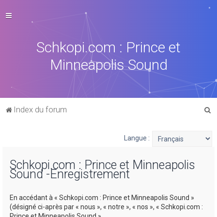
Schkopi.com : Prince et
Minneapolis Sound
R
Index du forum
e
c
Langue :
h
Schkopi.com : Prince et Minneapolis
e
Sound -Enregistrement
r
c
En accédant à « Schkopi.com : Prince et Minneapolis Sound »
h
(désigné ci-après par « nous », « notre », « nos », « Schkopi.com :
Prince et Minneapolis Sound »,