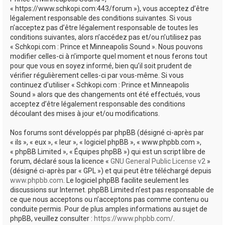
e
« https://www.schkopi.com:443/forum »), vous acceptez d’être
r
légalement responsable des conditions suivantes. Si vous
n’acceptez pas d’être légalement responsable de toutes les
conditions suivantes, alors n’accédez pas et/ou n’utilisez pas
« Schkopi.com : Prince et Minneapolis Sound ». Nous pouvons
modifier celles-ci à n’importe quel moment et nous ferons tout
pour que vous en soyez informé, bien qu’il soit prudent de
vérifier régulièrement celles-ci par vous-même. Si vous
continuez d’utiliser « Schkopi.com : Prince et Minneapolis
Sound » alors que des changements ont été effectués, vous
acceptez d’être légalement responsable des conditions
découlant des mises à jour et/ou modifications.
Nos forums sont développés par phpBB (désigné ci-après par
« ils », « eux », « leur », « logiciel phpBB », « www.phpbb.com »,
« phpBB Limited », « Équipes phpBB ») qui est un script libre de
forum, déclaré sous la licence «
GNU General Public License v2
»
(désigné ci-après par « GPL ») et qui peut être téléchargé depuis
www.phpbb.com
. Le logiciel phpBB facilite seulement les
discussions sur Internet. phpBB Limited n’est pas responsable de
ce que nous acceptons ou n’acceptons pas comme contenu ou
conduite permis. Pour de plus amples informations au sujet de
phpBB, veuillez consulter :
https://www.phpbb.com/
.