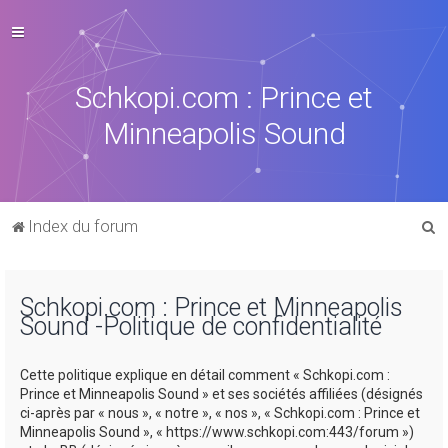
Schkopi.com : Prince et
Minneapolis Sound
R
Index du forum
e
c
Schkopi.com : Prince et Minneapolis
h
Sound -Politique de confidentialité
e
r
Cette politique explique en détail comment « Schkopi.com :
c
Prince et Minneapolis Sound » et ses sociétés affiliées (désignés
ci-après par « nous », « notre », « nos », « Schkopi.com : Prince et
h
Minneapolis Sound », « https://www.schkopi.com:443/forum »)