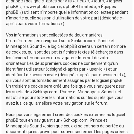
e
et phpBB (désigné ci-après par « ils », « eux », « leur », « logiciel
phpBB », « www.phpbb.com », « phpBB Limited », « Équipes
r
phpBB ») utilisent n’importe quelle information collectée pendant
n’importe quelle session d’utilisation de votre part (désignée ci-
après par « vos informations »).
Vos informations sont collectées de deux manières.
Premièrement, en naviguant sur « Schkopi.com : Prince et
Minneapolis Sound », le logiciel phpBB créera un certain nombre
de cookies, qui sont des petits fichiers textes téléchargés dans
les fichiers temporaires du navigateur Internet de votre
ordinateur. Les deux premiers cookies ne contiennent qu’un
identifiant utilisateur (désigné ci-après par « user-id ») et un
identifiant de session invité (désigné ci-après par « session-id »),
qui vous sont automatiquement assignés par le logiciel phpBB.
Un troisième cookie sera créé une fois que vous naviguerez sur
les sujets de « Schkopi.com : Prince et Minneapolis Sound » et
est utilisé pour stocker les informations sur les sujets que vous
avez lus, ce qui améliore votre navigation sur le forum.
Nous pouvons également créer des cookies externes au logiciel
phpBB tout en naviguant sur « Schkopi.com : Prince et
Minneapolis Sound », bien que ceux-ci soient hors de portée du
document qui est prévu pour couvrir seulement les pages créées