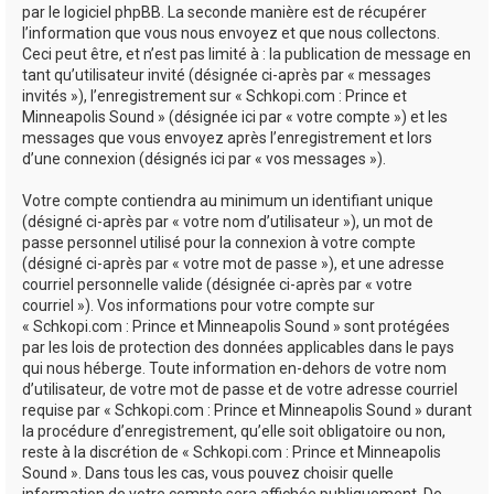
par le logiciel phpBB. La seconde manière est de récupérer
l’information que vous nous envoyez et que nous collectons.
Ceci peut être, et n’est pas limité à : la publication de message en
tant qu’utilisateur invité (désignée ci-après par « messages
invités »), l’enregistrement sur « Schkopi.com : Prince et
Minneapolis Sound » (désignée ici par « votre compte ») et les
messages que vous envoyez après l’enregistrement et lors
d’une connexion (désignés ici par « vos messages »).
Votre compte contiendra au minimum un identifiant unique
(désigné ci-après par « votre nom d’utilisateur »), un mot de
passe personnel utilisé pour la connexion à votre compte
(désigné ci-après par « votre mot de passe »), et une adresse
courriel personnelle valide (désignée ci-après par « votre
courriel »). Vos informations pour votre compte sur
« Schkopi.com : Prince et Minneapolis Sound » sont protégées
par les lois de protection des données applicables dans le pays
qui nous héberge. Toute information en-dehors de votre nom
d’utilisateur, de votre mot de passe et de votre adresse courriel
requise par « Schkopi.com : Prince et Minneapolis Sound » durant
la procédure d’enregistrement, qu’elle soit obligatoire ou non,
reste à la discrétion de « Schkopi.com : Prince et Minneapolis
Sound ». Dans tous les cas, vous pouvez choisir quelle
information de votre compte sera affichée publiquement. De