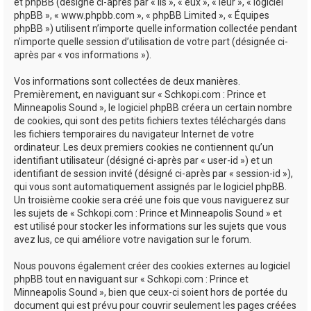
e
et phpBB (désigné ci-après par « ils », « eux », « leur », « logiciel
phpBB », « www.phpbb.com », « phpBB Limited », « Équipes
r
phpBB ») utilisent n’importe quelle information collectée pendant
n’importe quelle session d’utilisation de votre part (désignée ci-
après par « vos informations »).
Vos informations sont collectées de deux manières.
Premièrement, en naviguant sur « Schkopi.com : Prince et
Minneapolis Sound », le logiciel phpBB créera un certain nombre
de cookies, qui sont des petits fichiers textes téléchargés dans
les fichiers temporaires du navigateur Internet de votre
ordinateur. Les deux premiers cookies ne contiennent qu’un
identifiant utilisateur (désigné ci-après par « user-id ») et un
identifiant de session invité (désigné ci-après par « session-id »),
qui vous sont automatiquement assignés par le logiciel phpBB.
Un troisième cookie sera créé une fois que vous naviguerez sur
les sujets de « Schkopi.com : Prince et Minneapolis Sound » et
est utilisé pour stocker les informations sur les sujets que vous
avez lus, ce qui améliore votre navigation sur le forum.
Nous pouvons également créer des cookies externes au logiciel
phpBB tout en naviguant sur « Schkopi.com : Prince et
Minneapolis Sound », bien que ceux-ci soient hors de portée du
document qui est prévu pour couvrir seulement les pages créées