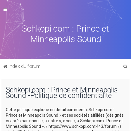
Schkopi.com : Prince et
Minneapolis Sound
R
Index du forum
e
c
Schkopi.com : Prince et Minneapolis
h
Sound -Politique de confidentialité
e
r
Cette politique explique en détail comment « Schkopi.com :
c
Prince et Minneapolis Sound » et ses sociétés affiliées (désignés
ci-après par « nous », « notre », « nos », « Schkopi.com : Prince et
h
Minneapolis Sound », « https://www.schkopi.com:443/forum »)