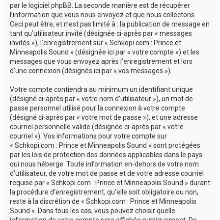
par le logiciel phpBB. La seconde manière est de récupérer
l’information que vous nous envoyez et que nous collectons.
Ceci peut être, et n’est pas limité à : la publication de message en
tant qu’utilisateur invité (désignée ci-après par « messages
invités »), l’enregistrement sur « Schkopi.com : Prince et
Minneapolis Sound » (désignée ici par « votre compte ») et les
messages que vous envoyez après l’enregistrement et lors
d’une connexion (désignés ici par « vos messages »).
Votre compte contiendra au minimum un identifiant unique
(désigné ci-après par « votre nom d’utilisateur »), un mot de
passe personnel utilisé pour la connexion à votre compte
(désigné ci-après par « votre mot de passe »), et une adresse
courriel personnelle valide (désignée ci-après par « votre
courriel »). Vos informations pour votre compte sur
« Schkopi.com : Prince et Minneapolis Sound » sont protégées
par les lois de protection des données applicables dans le pays
qui nous héberge. Toute information en-dehors de votre nom
d’utilisateur, de votre mot de passe et de votre adresse courriel
requise par « Schkopi.com : Prince et Minneapolis Sound » durant
la procédure d’enregistrement, qu’elle soit obligatoire ou non,
reste à la discrétion de « Schkopi.com : Prince et Minneapolis
Sound ». Dans tous les cas, vous pouvez choisir quelle
information de votre compte sera affichée publiquement. De