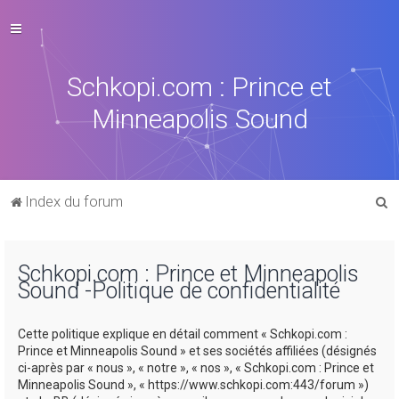
Schkopi.com : Prince et
Minneapolis Sound
R
Index du forum
e
c
Schkopi.com : Prince et Minneapolis
h
Sound -Politique de confidentialité
e
r
Cette politique explique en détail comment « Schkopi.com :
c
Prince et Minneapolis Sound » et ses sociétés affiliées (désignés
ci-après par « nous », « notre », « nos », « Schkopi.com : Prince et
h
Minneapolis Sound », « https://www.schkopi.com:443/forum »)