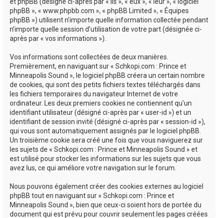
e
et phpBB (désigné ci-après par « ils », « eux », « leur », « logiciel
phpBB », « www.phpbb.com », « phpBB Limited », « Équipes
r
phpBB ») utilisent n’importe quelle information collectée pendant
n’importe quelle session d’utilisation de votre part (désignée ci-
après par « vos informations »).
Vos informations sont collectées de deux manières.
Premièrement, en naviguant sur « Schkopi.com : Prince et
Minneapolis Sound », le logiciel phpBB créera un certain nombre
de cookies, qui sont des petits fichiers textes téléchargés dans
les fichiers temporaires du navigateur Internet de votre
ordinateur. Les deux premiers cookies ne contiennent qu’un
identifiant utilisateur (désigné ci-après par « user-id ») et un
identifiant de session invité (désigné ci-après par « session-id »),
qui vous sont automatiquement assignés par le logiciel phpBB.
Un troisième cookie sera créé une fois que vous naviguerez sur
les sujets de « Schkopi.com : Prince et Minneapolis Sound » et
est utilisé pour stocker les informations sur les sujets que vous
avez lus, ce qui améliore votre navigation sur le forum.
Nous pouvons également créer des cookies externes au logiciel
phpBB tout en naviguant sur « Schkopi.com : Prince et
Minneapolis Sound », bien que ceux-ci soient hors de portée du
document qui est prévu pour couvrir seulement les pages créées