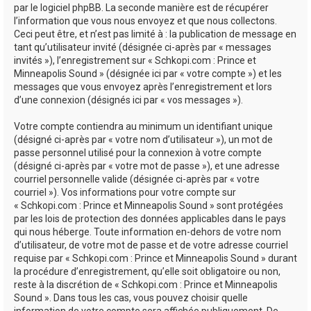
par le logiciel phpBB. La seconde manière est de récupérer
l’information que vous nous envoyez et que nous collectons.
Ceci peut être, et n’est pas limité à : la publication de message en
tant qu’utilisateur invité (désignée ci-après par « messages
invités »), l’enregistrement sur « Schkopi.com : Prince et
Minneapolis Sound » (désignée ici par « votre compte ») et les
messages que vous envoyez après l’enregistrement et lors
d’une connexion (désignés ici par « vos messages »).
Votre compte contiendra au minimum un identifiant unique
(désigné ci-après par « votre nom d’utilisateur »), un mot de
passe personnel utilisé pour la connexion à votre compte
(désigné ci-après par « votre mot de passe »), et une adresse
courriel personnelle valide (désignée ci-après par « votre
courriel »). Vos informations pour votre compte sur
« Schkopi.com : Prince et Minneapolis Sound » sont protégées
par les lois de protection des données applicables dans le pays
qui nous héberge. Toute information en-dehors de votre nom
d’utilisateur, de votre mot de passe et de votre adresse courriel
requise par « Schkopi.com : Prince et Minneapolis Sound » durant
la procédure d’enregistrement, qu’elle soit obligatoire ou non,
reste à la discrétion de « Schkopi.com : Prince et Minneapolis
Sound ». Dans tous les cas, vous pouvez choisir quelle
information de votre compte sera affichée publiquement. De