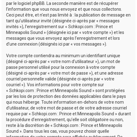
par le logiciel phpBB. La seconde manière est de récupérer
l’information que vous nous envoyez et que nous collectons.
Ceci peut être, et n’est pas limité à : la publication de message en
tant qu’utilisateur invité (désignée ci-après par « messages
invités »), l’enregistrement sur « Schkopi.com : Prince et
Minneapolis Sound » (désignée ici par « votre compte ») et les
messages que vous envoyez après l’enregistrement et lors
d’une connexion (désignés ici par « vos messages »).
Votre compte contiendra au minimum un identifiant unique
(désigné ci-après par « votre nom d’utilisateur »), un mot de
passe personnel utilisé pour la connexion à votre compte
(désigné ci-après par « votre mot de passe »), et une adresse
courriel personnelle valide (désignée ci-après par « votre
courriel »). Vos informations pour votre compte sur
« Schkopi.com : Prince et Minneapolis Sound » sont protégées
par les lois de protection des données applicables dans le pays
qui nous héberge. Toute information en-dehors de votre nom
d’utilisateur, de votre mot de passe et de votre adresse courriel
requise par « Schkopi.com : Prince et Minneapolis Sound » durant
la procédure d’enregistrement, qu’elle soit obligatoire ou non,
reste à la discrétion de « Schkopi.com : Prince et Minneapolis
Sound ». Dans tous les cas, vous pouvez choisir quelle
information de votre compte sera affichée publiquement. De