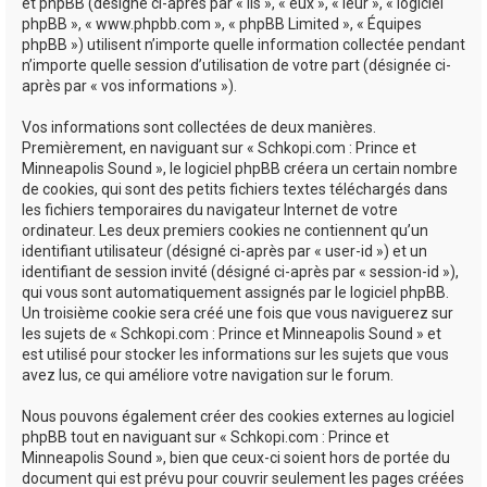
e
et phpBB (désigné ci-après par « ils », « eux », « leur », « logiciel
phpBB », « www.phpbb.com », « phpBB Limited », « Équipes
r
phpBB ») utilisent n’importe quelle information collectée pendant
n’importe quelle session d’utilisation de votre part (désignée ci-
après par « vos informations »).
Vos informations sont collectées de deux manières.
Premièrement, en naviguant sur « Schkopi.com : Prince et
Minneapolis Sound », le logiciel phpBB créera un certain nombre
de cookies, qui sont des petits fichiers textes téléchargés dans
les fichiers temporaires du navigateur Internet de votre
ordinateur. Les deux premiers cookies ne contiennent qu’un
identifiant utilisateur (désigné ci-après par « user-id ») et un
identifiant de session invité (désigné ci-après par « session-id »),
qui vous sont automatiquement assignés par le logiciel phpBB.
Un troisième cookie sera créé une fois que vous naviguerez sur
les sujets de « Schkopi.com : Prince et Minneapolis Sound » et
est utilisé pour stocker les informations sur les sujets que vous
avez lus, ce qui améliore votre navigation sur le forum.
Nous pouvons également créer des cookies externes au logiciel
phpBB tout en naviguant sur « Schkopi.com : Prince et
Minneapolis Sound », bien que ceux-ci soient hors de portée du
document qui est prévu pour couvrir seulement les pages créées