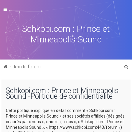
Schkopi.com : Prince et
Minneapolis Sound
R
Index du forum
e
c
Schkopi.com : Prince et Minneapolis
h
Sound -Politique de confidentialité
e
r
Cette politique explique en détail comment « Schkopi.com :
c
Prince et Minneapolis Sound » et ses sociétés affiliées (désignés
ci-après par « nous », « notre », « nos », « Schkopi.com : Prince et
h
Minneapolis Sound », « https://www.schkopi.com:443/forum »)