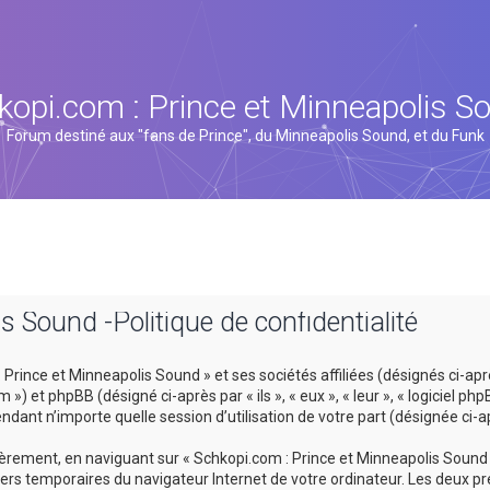
kopi.com : Prince et Minneapolis S
Forum destiné aux "fans de Prince", du Minneapolis Sound, et du Funk
s Sound -Politique de confidentialité
rince et Minneapolis Sound » et ses sociétés affiliées (désignés ci-après
 et phpBB (désigné ci-après par « ils », « eux », « leur », « logiciel p
ndant n’importe quelle session d’utilisation de votre part (désignée ci-a
rement, en naviguant sur « Schkopi.com : Prince et Minneapolis Sound »
hiers temporaires du navigateur Internet de votre ordinateur. Les deux pr