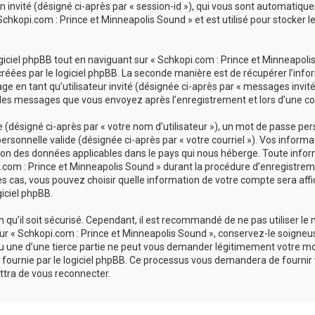
ion invité (désigné ci-après par « session-id »), qui vous sont automatiq
chkopi.com : Prince et Minneapolis Sound » et est utilisé pour stocker le
ciel phpBB tout en naviguant sur « Schkopi.com : Prince et Minneapolis 
réées par le logiciel phpBB. La seconde manière est de récupérer l’inf
sage en tant qu’utilisateur invité (désignée ci-après par « messages invit
 les messages que vous envoyez après l’enregistrement et lors d’une co
désigné ci-après par « votre nom d’utilisateur »), un mot de passe pers
personnelle valide (désignée ci-après par « votre courriel »). Vos inform
ion des données applicables dans le pays qui nous héberge. Toute infor
com : Prince et Minneapolis Sound » durant la procédure d’enregistrement
es cas, vous pouvez choisir quelle information de votre compte sera affi
giciel phpBB.
qu’il soit sécurisé. Cependant, il est recommandé de ne pas utiliser le
r « Schkopi.com : Prince et Minneapolis Sound », conservez-le soigneu
u une d’une tierce partie ne peut vous demander légitimement votre mo
 fournie par le logiciel phpBB. Ce processus vous demandera de fournir vot
tra de vous reconnecter.