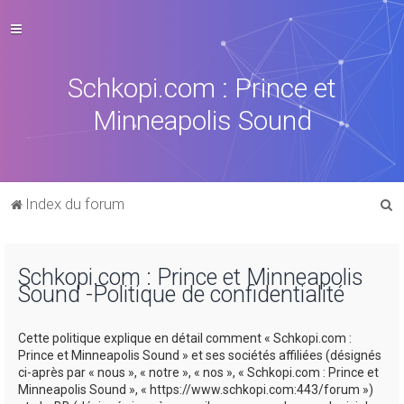
Schkopi.com : Prince et
Minneapolis Sound
R
Index du forum
e
c
Schkopi.com : Prince et Minneapolis
h
Sound -Politique de confidentialité
e
r
Cette politique explique en détail comment « Schkopi.com :
c
Prince et Minneapolis Sound » et ses sociétés affiliées (désignés
ci-après par « nous », « notre », « nos », « Schkopi.com : Prince et
h
Minneapolis Sound », « https://www.schkopi.com:443/forum »)