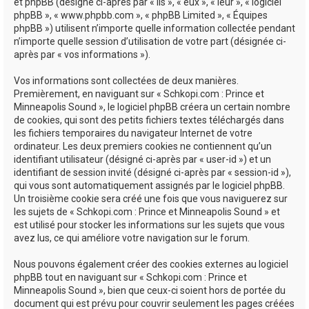
e
et phpBB (désigné ci-après par « ils », « eux », « leur », « logiciel
phpBB », « www.phpbb.com », « phpBB Limited », « Équipes
r
phpBB ») utilisent n’importe quelle information collectée pendant
n’importe quelle session d’utilisation de votre part (désignée ci-
après par « vos informations »).
Vos informations sont collectées de deux manières.
Premièrement, en naviguant sur « Schkopi.com : Prince et
Minneapolis Sound », le logiciel phpBB créera un certain nombre
de cookies, qui sont des petits fichiers textes téléchargés dans
les fichiers temporaires du navigateur Internet de votre
ordinateur. Les deux premiers cookies ne contiennent qu’un
identifiant utilisateur (désigné ci-après par « user-id ») et un
identifiant de session invité (désigné ci-après par « session-id »),
qui vous sont automatiquement assignés par le logiciel phpBB.
Un troisième cookie sera créé une fois que vous naviguerez sur
les sujets de « Schkopi.com : Prince et Minneapolis Sound » et
est utilisé pour stocker les informations sur les sujets que vous
avez lus, ce qui améliore votre navigation sur le forum.
Nous pouvons également créer des cookies externes au logiciel
phpBB tout en naviguant sur « Schkopi.com : Prince et
Minneapolis Sound », bien que ceux-ci soient hors de portée du
document qui est prévu pour couvrir seulement les pages créées