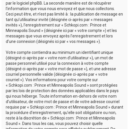
par le logiciel phpBB. La seconde manière est de récupérer
l’information que vous nous envoyez et que nous collectons.
Ceci peut être, et n’est pas limité à : la publication de message en
tant qu’utilisateur invité (désignée ci-après par « messages
invités »), l’enregistrement sur « Schkopi.com : Prince et
Minneapolis Sound » (désignée ici par « votre compte ») et les
messages que vous envoyez après l’enregistrement et lors
d’une connexion (désignés ici par « vos messages »).
Votre compte contiendra au minimum un identifiant unique
(désigné ci-après par « votre nom d’utilisateur »), un mot de
passe personnel utilisé pour la connexion à votre compte
(désigné ci-après par « votre mot de passe »), et une adresse
courriel personnelle valide (désignée ci-après par « votre
courriel »). Vos informations pour votre compte sur
« Schkopi.com : Prince et Minneapolis Sound » sont protégées
par les lois de protection des données applicables dans le pays
qui nous héberge. Toute information en-dehors de votre nom
d’utilisateur, de votre mot de passe et de votre adresse courriel
requise par « Schkopi.com : Prince et Minneapolis Sound » durant
la procédure d’enregistrement, qu’elle soit obligatoire ou non,
reste à la discrétion de « Schkopi.com : Prince et Minneapolis
Sound ». Dans tous les cas, vous pouvez choisir quelle
information de votre compte sera affichée publiquement. De