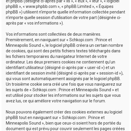
e
et phpBB (désigné ci-après par « ils », « eux », « leur », « logiciel
phpBB », « www.phpbb.com », « phpBB Limited », « Équipes
r
phpBB ») utilisent n’importe quelle information collectée pendant
n’importe quelle session d’utilisation de votre part (désignée ci-
après par « vos informations »).
Vos informations sont collectées de deux manières.
Premièrement, en naviguant sur « Schkopi.com : Prince et
Minneapolis Sound », le logiciel phpBB créera un certain nombre
de cookies, qui sont des petits fichiers textes téléchargés dans
les fichiers temporaires du navigateur Internet de votre
ordinateur. Les deux premiers cookies ne contiennent qu’un
identifiant utilisateur (désigné ci-après par « user-id ») et un
identifiant de session invité (désigné ci-après par « session-id »),
qui vous sont automatiquement assignés par le logiciel phpBB.
Un troisième cookie sera créé une fois que vous naviguerez sur
les sujets de « Schkopi.com : Prince et Minneapolis Sound » et
est utilisé pour stocker les informations sur les sujets que vous
avez lus, ce qui améliore votre navigation sur le forum.
Nous pouvons également créer des cookies externes au logiciel
phpBB tout en naviguant sur « Schkopi.com : Prince et
Minneapolis Sound », bien que ceux-ci soient hors de portée du
document qui est prévu pour couvrir seulement les pages créées