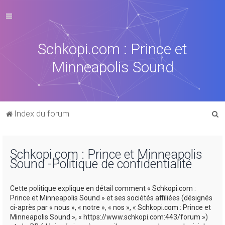
Schkopi.com : Prince et
Minneapolis Sound
R
Index du forum
e
c
Schkopi.com : Prince et Minneapolis
h
Sound -Politique de confidentialité
e
r
Cette politique explique en détail comment « Schkopi.com :
c
Prince et Minneapolis Sound » et ses sociétés affiliées (désignés
ci-après par « nous », « notre », « nos », « Schkopi.com : Prince et
h
Minneapolis Sound », « https://www.schkopi.com:443/forum »)