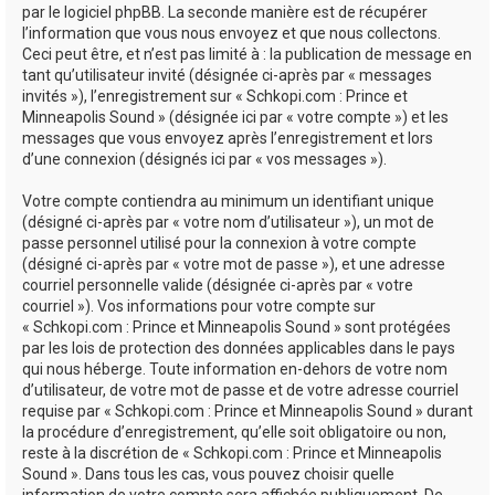
par le logiciel phpBB. La seconde manière est de récupérer
l’information que vous nous envoyez et que nous collectons.
Ceci peut être, et n’est pas limité à : la publication de message en
tant qu’utilisateur invité (désignée ci-après par « messages
invités »), l’enregistrement sur « Schkopi.com : Prince et
Minneapolis Sound » (désignée ici par « votre compte ») et les
messages que vous envoyez après l’enregistrement et lors
d’une connexion (désignés ici par « vos messages »).
Votre compte contiendra au minimum un identifiant unique
(désigné ci-après par « votre nom d’utilisateur »), un mot de
passe personnel utilisé pour la connexion à votre compte
(désigné ci-après par « votre mot de passe »), et une adresse
courriel personnelle valide (désignée ci-après par « votre
courriel »). Vos informations pour votre compte sur
« Schkopi.com : Prince et Minneapolis Sound » sont protégées
par les lois de protection des données applicables dans le pays
qui nous héberge. Toute information en-dehors de votre nom
d’utilisateur, de votre mot de passe et de votre adresse courriel
requise par « Schkopi.com : Prince et Minneapolis Sound » durant
la procédure d’enregistrement, qu’elle soit obligatoire ou non,
reste à la discrétion de « Schkopi.com : Prince et Minneapolis
Sound ». Dans tous les cas, vous pouvez choisir quelle
information de votre compte sera affichée publiquement. De