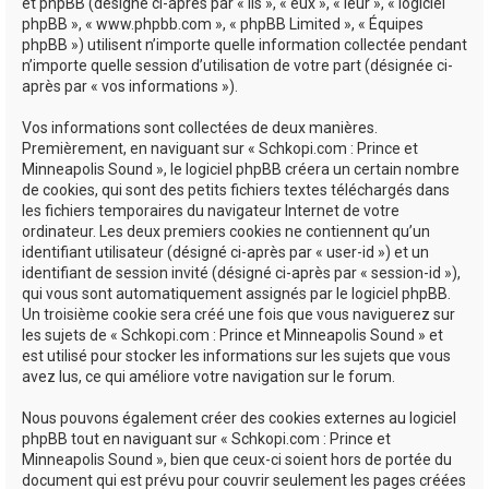
e
et phpBB (désigné ci-après par « ils », « eux », « leur », « logiciel
phpBB », « www.phpbb.com », « phpBB Limited », « Équipes
r
phpBB ») utilisent n’importe quelle information collectée pendant
n’importe quelle session d’utilisation de votre part (désignée ci-
après par « vos informations »).
Vos informations sont collectées de deux manières.
Premièrement, en naviguant sur « Schkopi.com : Prince et
Minneapolis Sound », le logiciel phpBB créera un certain nombre
de cookies, qui sont des petits fichiers textes téléchargés dans
les fichiers temporaires du navigateur Internet de votre
ordinateur. Les deux premiers cookies ne contiennent qu’un
identifiant utilisateur (désigné ci-après par « user-id ») et un
identifiant de session invité (désigné ci-après par « session-id »),
qui vous sont automatiquement assignés par le logiciel phpBB.
Un troisième cookie sera créé une fois que vous naviguerez sur
les sujets de « Schkopi.com : Prince et Minneapolis Sound » et
est utilisé pour stocker les informations sur les sujets que vous
avez lus, ce qui améliore votre navigation sur le forum.
Nous pouvons également créer des cookies externes au logiciel
phpBB tout en naviguant sur « Schkopi.com : Prince et
Minneapolis Sound », bien que ceux-ci soient hors de portée du
document qui est prévu pour couvrir seulement les pages créées