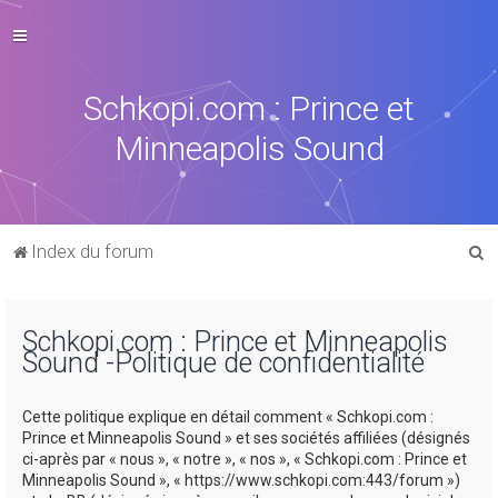
Schkopi.com : Prince et
Minneapolis Sound
R
Index du forum
e
c
Schkopi.com : Prince et Minneapolis
h
Sound -Politique de confidentialité
e
r
Cette politique explique en détail comment « Schkopi.com :
c
Prince et Minneapolis Sound » et ses sociétés affiliées (désignés
ci-après par « nous », « notre », « nos », « Schkopi.com : Prince et
h
Minneapolis Sound », « https://www.schkopi.com:443/forum »)