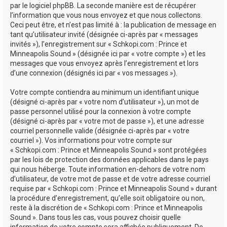
par le logiciel phpBB. La seconde manière est de récupérer
l’information que vous nous envoyez et que nous collectons.
Ceci peut être, et n’est pas limité à : la publication de message en
tant qu’utilisateur invité (désignée ci-après par « messages
invités »), l’enregistrement sur « Schkopi.com : Prince et
Minneapolis Sound » (désignée ici par « votre compte ») et les
messages que vous envoyez après l’enregistrement et lors
d’une connexion (désignés ici par « vos messages »).
Votre compte contiendra au minimum un identifiant unique
(désigné ci-après par « votre nom d’utilisateur »), un mot de
passe personnel utilisé pour la connexion à votre compte
(désigné ci-après par « votre mot de passe »), et une adresse
courriel personnelle valide (désignée ci-après par « votre
courriel »). Vos informations pour votre compte sur
« Schkopi.com : Prince et Minneapolis Sound » sont protégées
par les lois de protection des données applicables dans le pays
qui nous héberge. Toute information en-dehors de votre nom
d’utilisateur, de votre mot de passe et de votre adresse courriel
requise par « Schkopi.com : Prince et Minneapolis Sound » durant
la procédure d’enregistrement, qu’elle soit obligatoire ou non,
reste à la discrétion de « Schkopi.com : Prince et Minneapolis
Sound ». Dans tous les cas, vous pouvez choisir quelle
information de votre compte sera affichée publiquement. De