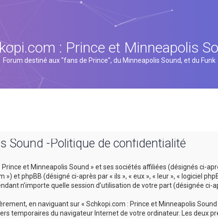
kopi.com : Prince et Minneapolis S
Forum destiné aux "fans de Prince", du Minneapolis Sound, et du Funk
s Sound -Politique de confidentialité
rince et Minneapolis Sound » et ses sociétés affiliées (désignés ci-après
 et phpBB (désigné ci-après par « ils », « eux », « leur », « logiciel p
ndant n’importe quelle session d’utilisation de votre part (désignée ci-a
rement, en naviguant sur « Schkopi.com : Prince et Minneapolis Sound »
hiers temporaires du navigateur Internet de votre ordinateur. Les deux pr