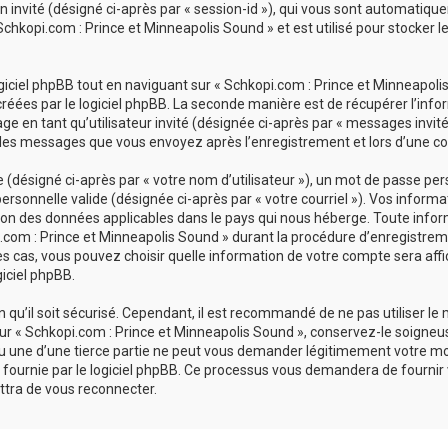
ion invité (désigné ci-après par « session-id »), qui vous sont automatiq
chkopi.com : Prince et Minneapolis Sound » et est utilisé pour stocker le
ciel phpBB tout en naviguant sur « Schkopi.com : Prince et Minneapolis 
réées par le logiciel phpBB. La seconde manière est de récupérer l’inf
sage en tant qu’utilisateur invité (désignée ci-après par « messages invit
 les messages que vous envoyez après l’enregistrement et lors d’une co
désigné ci-après par « votre nom d’utilisateur »), un mot de passe pers
personnelle valide (désignée ci-après par « votre courriel »). Vos inform
ion des données applicables dans le pays qui nous héberge. Toute infor
com : Prince et Minneapolis Sound » durant la procédure d’enregistrement
es cas, vous pouvez choisir quelle information de votre compte sera affi
giciel phpBB.
qu’il soit sécurisé. Cependant, il est recommandé de ne pas utiliser le
r « Schkopi.com : Prince et Minneapolis Sound », conservez-le soigneu
u une d’une tierce partie ne peut vous demander légitimement votre mo
 fournie par le logiciel phpBB. Ce processus vous demandera de fournir vot
tra de vous reconnecter.