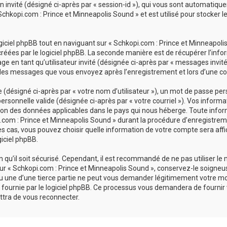
ion invité (désigné ci-après par « session-id »), qui vous sont automatiq
chkopi.com : Prince et Minneapolis Sound » et est utilisé pour stocker le
ciel phpBB tout en naviguant sur « Schkopi.com : Prince et Minneapolis 
réées par le logiciel phpBB. La seconde manière est de récupérer l’inf
sage en tant qu’utilisateur invité (désignée ci-après par « messages invit
 les messages que vous envoyez après l’enregistrement et lors d’une co
désigné ci-après par « votre nom d’utilisateur »), un mot de passe pers
personnelle valide (désignée ci-après par « votre courriel »). Vos inform
ion des données applicables dans le pays qui nous héberge. Toute infor
com : Prince et Minneapolis Sound » durant la procédure d’enregistrement
es cas, vous pouvez choisir quelle information de votre compte sera affi
giciel phpBB.
qu’il soit sécurisé. Cependant, il est recommandé de ne pas utiliser le
r « Schkopi.com : Prince et Minneapolis Sound », conservez-le soigneu
u une d’une tierce partie ne peut vous demander légitimement votre mo
 fournie par le logiciel phpBB. Ce processus vous demandera de fournir vot
tra de vous reconnecter.