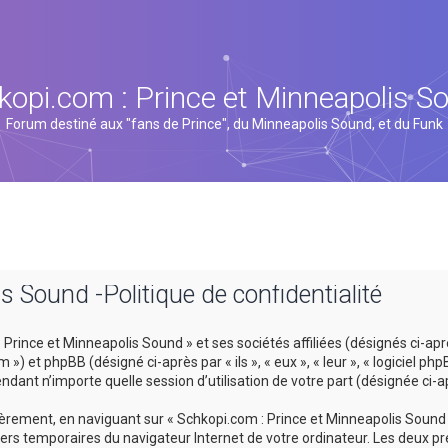
kopi.com : Prince et Minneapolis S
Forum destiné aux "fans de Prince", du Minneapolis Sound, et du Funk
s Sound -Politique de confidentialité
rince et Minneapolis Sound » et ses sociétés affiliées (désignés ci-après
 et phpBB (désigné ci-après par « ils », « eux », « leur », « logiciel p
ndant n’importe quelle session d’utilisation de votre part (désignée ci-a
rement, en naviguant sur « Schkopi.com : Prince et Minneapolis Sound »
hiers temporaires du navigateur Internet de votre ordinateur. Les deux pr