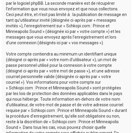
par le logiciel phpBB. La seconde manière est de récupérer
l’information que vous nous envoyez et que nous collectons.
Ceci peut être, et n’est pas limité à : la publication de message en
tant qu’utilisateur invité (désignée ci-après par « messages
invités »), l’enregistrement sur « Schkopi.com : Prince et
Minneapolis Sound » (désignée ici par « votre compte ») et les
messages que vous envoyez après l’enregistrement et lors
d’une connexion (désignés ici par « vos messages »).
Votre compte contiendra au minimum un identifiant unique
(désigné ci-après par « votre nom d’utilisateur »), un mot de
passe personnel utilisé pour la connexion à votre compte
(désigné ci-après par « votre mot de passe »), et une adresse
courriel personnelle valide (désignée ci-après par « votre
courriel »). Vos informations pour votre compte sur
« Schkopi.com : Prince et Minneapolis Sound » sont protégées
par les lois de protection des données applicables dans le pays
qui nous héberge. Toute information en-dehors de votre nom
d’utilisateur, de votre mot de passe et de votre adresse courriel
requise par « Schkopi.com : Prince et Minneapolis Sound » durant
la procédure d’enregistrement, qu’elle soit obligatoire ou non,
reste à la discrétion de « Schkopi.com : Prince et Minneapolis
Sound ». Dans tous les cas, vous pouvez choisir quelle
information de votre compte sera affichée publiquement. De