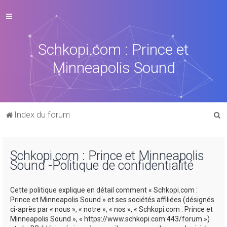
Schkopi.com : Prince et
Minneapolis Sound
R
Index du forum
e
c
Schkopi.com : Prince et Minneapolis
h
Sound -Politique de confidentialité
e
r
Cette politique explique en détail comment « Schkopi.com :
c
Prince et Minneapolis Sound » et ses sociétés affiliées (désignés
ci-après par « nous », « notre », « nos », « Schkopi.com : Prince et
h
Minneapolis Sound », « https://www.schkopi.com:443/forum »)