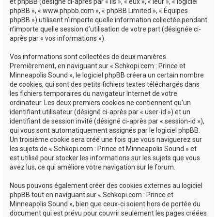
e
et phpBB (désigné ci-après par « ils », « eux », « leur », « logiciel
phpBB », « www.phpbb.com », « phpBB Limited », « Équipes
r
phpBB ») utilisent n’importe quelle information collectée pendant
n’importe quelle session d’utilisation de votre part (désignée ci-
après par « vos informations »).
Vos informations sont collectées de deux manières.
Premièrement, en naviguant sur « Schkopi.com : Prince et
Minneapolis Sound », le logiciel phpBB créera un certain nombre
de cookies, qui sont des petits fichiers textes téléchargés dans
les fichiers temporaires du navigateur Internet de votre
ordinateur. Les deux premiers cookies ne contiennent qu’un
identifiant utilisateur (désigné ci-après par « user-id ») et un
identifiant de session invité (désigné ci-après par « session-id »),
qui vous sont automatiquement assignés par le logiciel phpBB.
Un troisième cookie sera créé une fois que vous naviguerez sur
les sujets de « Schkopi.com : Prince et Minneapolis Sound » et
est utilisé pour stocker les informations sur les sujets que vous
avez lus, ce qui améliore votre navigation sur le forum.
Nous pouvons également créer des cookies externes au logiciel
phpBB tout en naviguant sur « Schkopi.com : Prince et
Minneapolis Sound », bien que ceux-ci soient hors de portée du
document qui est prévu pour couvrir seulement les pages créées