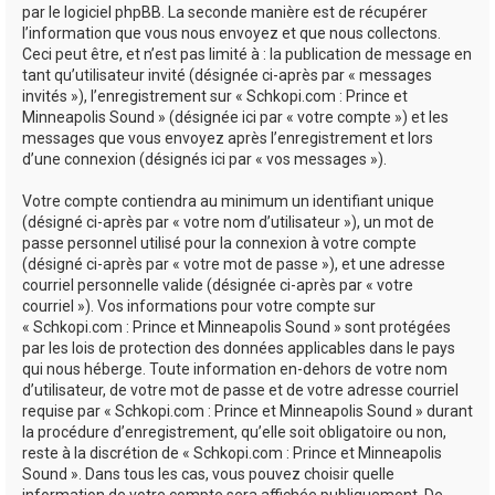
par le logiciel phpBB. La seconde manière est de récupérer
l’information que vous nous envoyez et que nous collectons.
Ceci peut être, et n’est pas limité à : la publication de message en
tant qu’utilisateur invité (désignée ci-après par « messages
invités »), l’enregistrement sur « Schkopi.com : Prince et
Minneapolis Sound » (désignée ici par « votre compte ») et les
messages que vous envoyez après l’enregistrement et lors
d’une connexion (désignés ici par « vos messages »).
Votre compte contiendra au minimum un identifiant unique
(désigné ci-après par « votre nom d’utilisateur »), un mot de
passe personnel utilisé pour la connexion à votre compte
(désigné ci-après par « votre mot de passe »), et une adresse
courriel personnelle valide (désignée ci-après par « votre
courriel »). Vos informations pour votre compte sur
« Schkopi.com : Prince et Minneapolis Sound » sont protégées
par les lois de protection des données applicables dans le pays
qui nous héberge. Toute information en-dehors de votre nom
d’utilisateur, de votre mot de passe et de votre adresse courriel
requise par « Schkopi.com : Prince et Minneapolis Sound » durant
la procédure d’enregistrement, qu’elle soit obligatoire ou non,
reste à la discrétion de « Schkopi.com : Prince et Minneapolis
Sound ». Dans tous les cas, vous pouvez choisir quelle
information de votre compte sera affichée publiquement. De