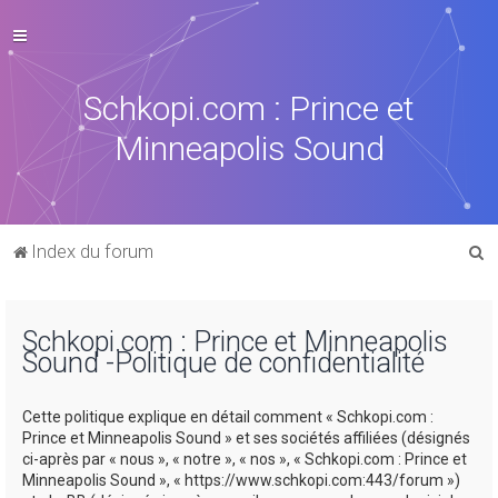
Schkopi.com : Prince et
Minneapolis Sound
R
Index du forum
e
c
Schkopi.com : Prince et Minneapolis
h
Sound -Politique de confidentialité
e
r
Cette politique explique en détail comment « Schkopi.com :
c
Prince et Minneapolis Sound » et ses sociétés affiliées (désignés
ci-après par « nous », « notre », « nos », « Schkopi.com : Prince et
h
Minneapolis Sound », « https://www.schkopi.com:443/forum »)