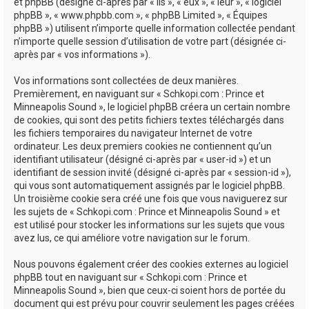
e
et phpBB (désigné ci-après par « ils », « eux », « leur », « logiciel
phpBB », « www.phpbb.com », « phpBB Limited », « Équipes
r
phpBB ») utilisent n’importe quelle information collectée pendant
n’importe quelle session d’utilisation de votre part (désignée ci-
après par « vos informations »).
Vos informations sont collectées de deux manières.
Premièrement, en naviguant sur « Schkopi.com : Prince et
Minneapolis Sound », le logiciel phpBB créera un certain nombre
de cookies, qui sont des petits fichiers textes téléchargés dans
les fichiers temporaires du navigateur Internet de votre
ordinateur. Les deux premiers cookies ne contiennent qu’un
identifiant utilisateur (désigné ci-après par « user-id ») et un
identifiant de session invité (désigné ci-après par « session-id »),
qui vous sont automatiquement assignés par le logiciel phpBB.
Un troisième cookie sera créé une fois que vous naviguerez sur
les sujets de « Schkopi.com : Prince et Minneapolis Sound » et
est utilisé pour stocker les informations sur les sujets que vous
avez lus, ce qui améliore votre navigation sur le forum.
Nous pouvons également créer des cookies externes au logiciel
phpBB tout en naviguant sur « Schkopi.com : Prince et
Minneapolis Sound », bien que ceux-ci soient hors de portée du
document qui est prévu pour couvrir seulement les pages créées