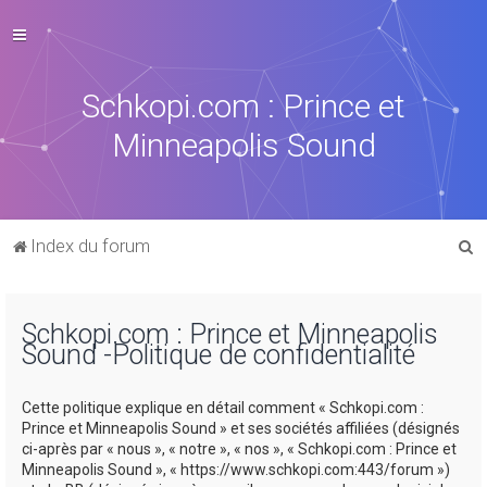
Schkopi.com : Prince et
Minneapolis Sound
R
Index du forum
e
c
Schkopi.com : Prince et Minneapolis
h
Sound -Politique de confidentialité
e
r
Cette politique explique en détail comment « Schkopi.com :
c
Prince et Minneapolis Sound » et ses sociétés affiliées (désignés
ci-après par « nous », « notre », « nos », « Schkopi.com : Prince et
h
Minneapolis Sound », « https://www.schkopi.com:443/forum »)