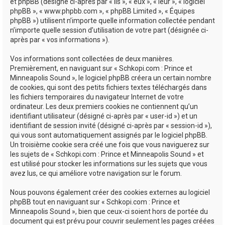
e
et phpBB (désigné ci-après par « ils », « eux », « leur », « logiciel
phpBB », « www.phpbb.com », « phpBB Limited », « Équipes
r
phpBB ») utilisent n’importe quelle information collectée pendant
n’importe quelle session d’utilisation de votre part (désignée ci-
après par « vos informations »).
Vos informations sont collectées de deux manières.
Premièrement, en naviguant sur « Schkopi.com : Prince et
Minneapolis Sound », le logiciel phpBB créera un certain nombre
de cookies, qui sont des petits fichiers textes téléchargés dans
les fichiers temporaires du navigateur Internet de votre
ordinateur. Les deux premiers cookies ne contiennent qu’un
identifiant utilisateur (désigné ci-après par « user-id ») et un
identifiant de session invité (désigné ci-après par « session-id »),
qui vous sont automatiquement assignés par le logiciel phpBB.
Un troisième cookie sera créé une fois que vous naviguerez sur
les sujets de « Schkopi.com : Prince et Minneapolis Sound » et
est utilisé pour stocker les informations sur les sujets que vous
avez lus, ce qui améliore votre navigation sur le forum.
Nous pouvons également créer des cookies externes au logiciel
phpBB tout en naviguant sur « Schkopi.com : Prince et
Minneapolis Sound », bien que ceux-ci soient hors de portée du
document qui est prévu pour couvrir seulement les pages créées