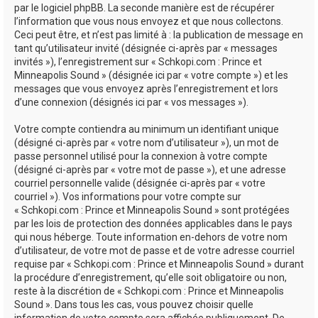
par le logiciel phpBB. La seconde manière est de récupérer
l’information que vous nous envoyez et que nous collectons.
Ceci peut être, et n’est pas limité à : la publication de message en
tant qu’utilisateur invité (désignée ci-après par « messages
invités »), l’enregistrement sur « Schkopi.com : Prince et
Minneapolis Sound » (désignée ici par « votre compte ») et les
messages que vous envoyez après l’enregistrement et lors
d’une connexion (désignés ici par « vos messages »).
Votre compte contiendra au minimum un identifiant unique
(désigné ci-après par « votre nom d’utilisateur »), un mot de
passe personnel utilisé pour la connexion à votre compte
(désigné ci-après par « votre mot de passe »), et une adresse
courriel personnelle valide (désignée ci-après par « votre
courriel »). Vos informations pour votre compte sur
« Schkopi.com : Prince et Minneapolis Sound » sont protégées
par les lois de protection des données applicables dans le pays
qui nous héberge. Toute information en-dehors de votre nom
d’utilisateur, de votre mot de passe et de votre adresse courriel
requise par « Schkopi.com : Prince et Minneapolis Sound » durant
la procédure d’enregistrement, qu’elle soit obligatoire ou non,
reste à la discrétion de « Schkopi.com : Prince et Minneapolis
Sound ». Dans tous les cas, vous pouvez choisir quelle
information de votre compte sera affichée publiquement. De